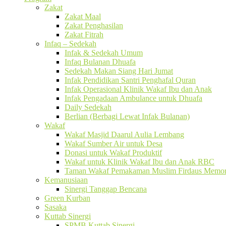
Zakat
Zakat Maal
Zakat Penghasilan
Zakat Fitrah
Infaq – Sedekah
Infak & Sedekah Umum
Infaq Bulanan Dhuafa
Sedekah Makan Siang Hari Jumat
Infak Pendidikan Santri Penghafal Quran
Infak Operasional Klinik Wakaf Ibu dan Anak
Infak Pengadaan Ambulance untuk Dhuafa
Daily Sedekah
Berlian (Berbagi Lewat Infak Bulanan)
Wakaf
Wakaf Masjid Daarul Aulia Lembang
Wakaf Sumber Air untuk Desa
Donasi untuk Wakaf Produktif
Wakaf untuk Klinik Wakaf Ibu dan Anak RBC
Taman Wakaf Pemakaman Muslim Firdaus Memori
Kemanusiaan
Sinergi Tanggap Bencana
Green Kurban
Sasaka
Kuttab Sinergi
SPMB Kuttab Sinergi