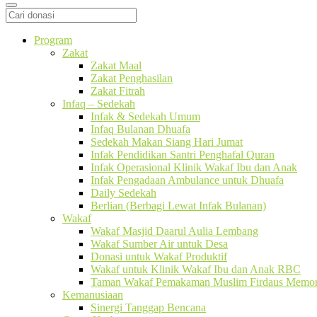
Program
Zakat
Zakat Maal
Zakat Penghasilan
Zakat Fitrah
Infaq – Sedekah
Infak & Sedekah Umum
Infaq Bulanan Dhuafa
Sedekah Makan Siang Hari Jumat
Infak Pendidikan Santri Penghafal Quran
Infak Operasional Klinik Wakaf Ibu dan Anak
Infak Pengadaan Ambulance untuk Dhuafa
Daily Sedekah
Berlian (Berbagi Lewat Infak Bulanan)
Wakaf
Wakaf Masjid Daarul Aulia Lembang
Wakaf Sumber Air untuk Desa
Donasi untuk Wakaf Produktif
Wakaf untuk Klinik Wakaf Ibu dan Anak RBC
Taman Wakaf Pemakaman Muslim Firdaus Memori
Kemanusiaan
Sinergi Tanggap Bencana