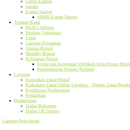
Green Kurban
Sasaka
Kuttab Sinergi
SPMB Kuttab Sinergi
Tentang Kami
Profil Lembaga
Struktur Organisasi
Legal
Laporan Keuangan
Annual Report
Monthly Report
Kebijakan Privasi
Syarat dan Ketentuan Verifikasi Serta Proses Pen
Pengembalian Donasi (Refund)
Layanan
Konsultasi Zakat/Wakaf
Kalkulator Zakat Online Lengkap – Hitung Zakat Pengha
Konfirmasi Pembayaran
Pengaduan
Pembayaran
Daftar Rekening
Daftar QR Donasi
Laporan Penyaluran