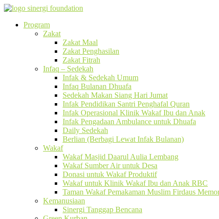
Program
Zakat
Zakat Maal
Zakat Penghasilan
Zakat Fitrah
Infaq – Sedekah
Infak & Sedekah Umum
Infaq Bulanan Dhuafa
Sedekah Makan Siang Hari Jumat
Infak Pendidikan Santri Penghafal Quran
Infak Operasional Klinik Wakaf Ibu dan Anak
Infak Pengadaan Ambulance untuk Dhuafa
Daily Sedekah
Berlian (Berbagi Lewat Infak Bulanan)
Wakaf
Wakaf Masjid Daarul Aulia Lembang
Wakaf Sumber Air untuk Desa
Donasi untuk Wakaf Produktif
Wakaf untuk Klinik Wakaf Ibu dan Anak RBC
Taman Wakaf Pemakaman Muslim Firdaus Memori
Kemanusiaan
Sinergi Tanggap Bencana
Green Kurban