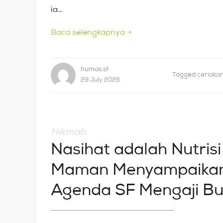
ia…
Baca selengkapnya
→
humas.sf
Tagged
ceriaka
29 July 2026
Hikmah
Nasihat adalah Nutris
Maman Menyampaikan 
Agenda SF Mengaji Bul