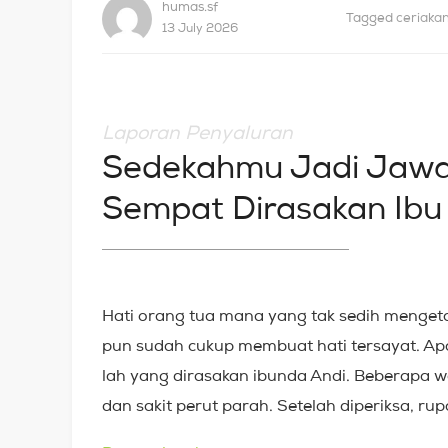
humas.sf
Tagged
ceriaka
13 July 2026
Laporan Penyaluran
Sedekahmu Jadi Jawa
Sempat Dirasakan Ibu
Hati orang tua mana yang tak sedih mengeta
pun sudah cukup membuat hati tersayat. Apal
lah yang dirasakan ibunda Andi. Beberapa wak
dan sakit perut parah. Setelah diperiksa, r