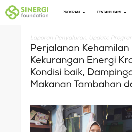
PROGRAM
TENTANG KAMI
Laporan Penyaluran
Update Progra
,
Perjalanan Kehamilan 
Kekurangan Energi Kr
Kondisi baik, Damping
Makanan Tambahan d