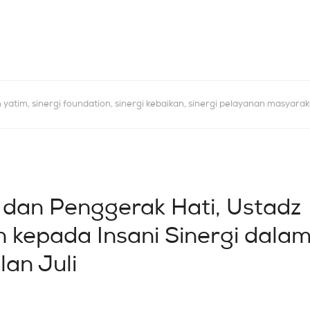
n yatim
,
sinergi foundation
,
sinergi kebaikan
,
sinergi pelayanan masyarak
i dan Penggerak Hati, Ustadz
kepada Insani Sinergi dala
an Juli