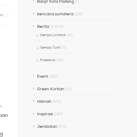
Banjir Kota Padang
(1)
bencana sumatera
(26)
an
Berita
(2,879)
Gempa Lombok
(52)
Gempa Turki
(5)
Palestina
(69)
Event
(115)
Green Kurban
(14)
Hikmah
(102)
-
Inspirasi
(187)
upan
Jembatan
(20)
ng