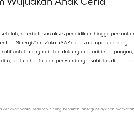
m Wujudkan Anak Ceria
sekolah, keterbatasan akses pendidikan, hingga persoala
rentan, Sinergi Amil Zakat (SAZ) terus memperluas progr
oratif untuk menghadirkan dukungan pendidikan, pangan,
tim, piatu, dhuafa, dan penyandang disabilitas di Indone
ed
ceriakan yatim
,
sedekah
,
sinergi kebaikan
,
sinergi pelayanan masyarak