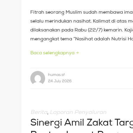
Fitrah seorang Muslim sudah membawa iman.
selalu merindukan nasihat. Kalimat di atas
dilaksanakan pada Rabu (22/7) kemarin. Kajian
mengangkat tema “Nasihat adalah Nutrisi H
Baca selengkapnya
→
humas.sf
24 July 2026
Berita
Laporan Penyaluran
,
Sinergi Amil Zakat Ta