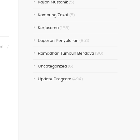
Kajian Mustahik
(5)
Kampung Zakat
(5)
Kerjasama
(128)
Laporan Penyaluran
(851)
at
Ramadhan Tumbuh Berdaya
(36)
Uncategorized
(6)
Update Program
(494)
m