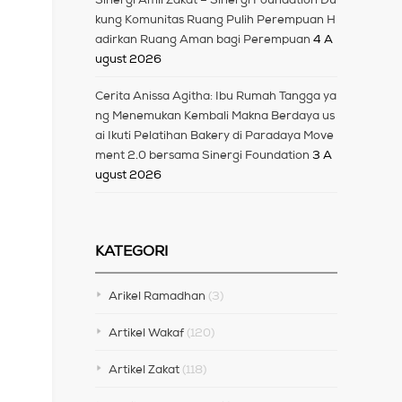
kung Komunitas Ruang Pulih Perempuan H
adirkan Ruang Aman bagi Perempuan
4 A
ugust 2026
Cerita Anissa Agitha: Ibu Rumah Tangga ya
ng Menemukan Kembali Makna Berdaya us
ai Ikuti Pelatihan Bakery di Paradaya Move
ment 2.0 bersama Sinergi Foundation
3 A
ugust 2026
KATEGORI
Arikel Ramadhan
(3)
Artikel Wakaf
(120)
Artikel Zakat
(118)