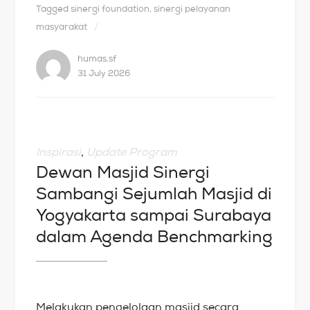
Tagged
sinergi foundation
,
sinergi pelayanan
masyarakat
humas.sf
31 July 2026
Inspirasi
,
Update Program
Dewan Masjid Sinergi
Sambangi Sejumlah Masjid di
Yogyakarta sampai Surabaya
dalam Agenda Benchmarking
Melakukan pengelolaan masjid secara