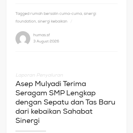
Tagged
rumah bersalin cuma-cuma
,
sinergi
foundation
,
sinergi kebaikan
humas.sf
3 August 2026
Laporan Penyaluran
Asep Mulyadi Terima
Seragam SMP Lengkap
dengan Sepatu dan Tas Baru
dari kebaikan Sahabat
Sinergi