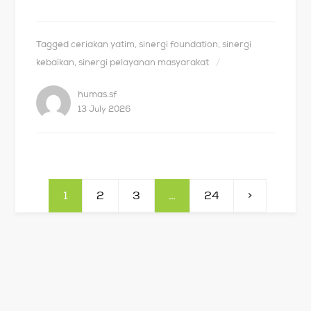
Tagged
ceriakan yatim
,
sinergi foundation
,
sinergi
kebaikan
,
sinergi pelayanan masyarakat
humas.sf
13 July 2026
1
2
3
…
24
>