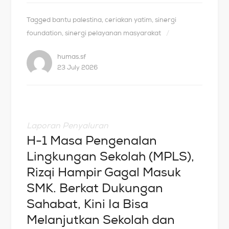
Tagged
bantu palestina
,
ceriakan yatim
,
sinergi
foundation
,
sinergi pelayanan masyarakat
humas.sf
23 July 2026
Laporan Penyaluran
H-1 Masa Pengenalan
Lingkungan Sekolah (MPLS),
Rizqi Hampir Gagal Masuk
SMK. Berkat Dukungan
Sahabat, Kini Ia Bisa
Melanjutkan Sekolah dan