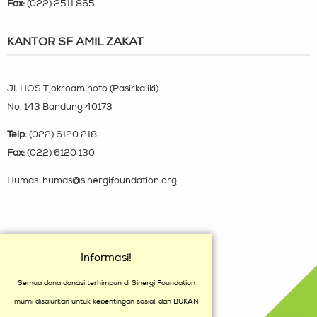
Fax:
(022) 2511 865
KANTOR SF AMIL ZAKAT
Jl. HOS Tjokroaminoto (Pasirkaliki)
No. 143 Bandung 40173
Telp:
(022) 6120 218
Fax:
(022) 6120 130
Humas: humas@sinergifoundation.org
Informasi!
Semua dana donasi terhimpun di Sinergi Foundation
murni disalurkan untuk kepentingan sosial, dan BUKAN