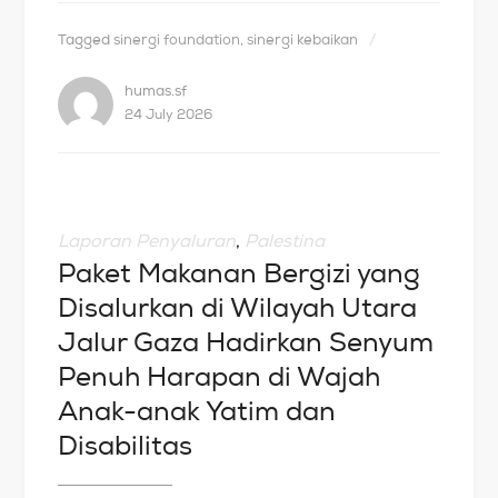
Tagged
sinergi foundation
,
sinergi kebaikan
humas.sf
24 July 2026
Laporan Penyaluran
,
Palestina
Paket Makanan Bergizi yang
Disalurkan di Wilayah Utara
Jalur Gaza Hadirkan Senyum
Penuh Harapan di Wajah
Anak-anak Yatim dan
Disabilitas