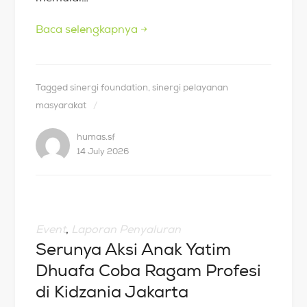
Baca selengkapnya
→
Tagged
sinergi foundation
,
sinergi pelayanan
masyarakat
humas.sf
14 July 2026
Event
,
Laporan Penyaluran
Serunya Aksi Anak Yatim
Dhuafa Coba Ragam Profesi
di Kidzania Jakarta