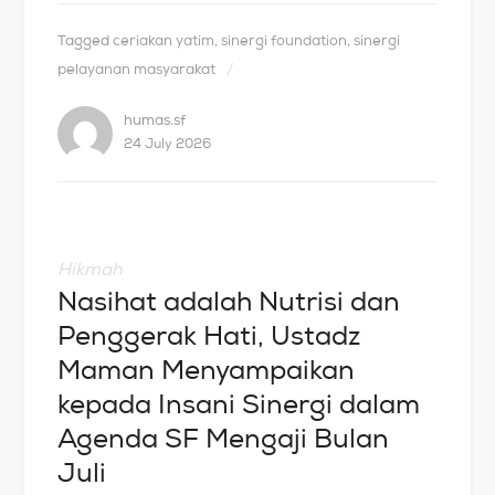
Tagged
ceriakan yatim
,
sinergi foundation
,
sinergi
pelayanan masyarakat
humas.sf
24 July 2026
Hikmah
Nasihat adalah Nutrisi dan
Penggerak Hati, Ustadz
Maman Menyampaikan
kepada Insani Sinergi dalam
Agenda SF Mengaji Bulan
Juli