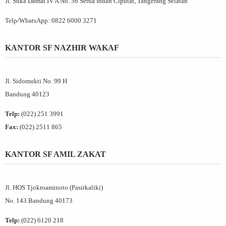
Jl. Suka Damai IV A No. 36 Serua Indah Ciputat, Tangerang Selatan
Telp/WhatsApp:
0822 6000 3271
KANTOR SF NAZHIR WAKAF
Jl. Sidomukti No. 99 H
Bandung 40123
Telp:
(022) 251 3991
Fax:
(022) 2511 865
KANTOR SF AMIL ZAKAT
Jl. HOS Tjokroaminoto (Pasirkaliki)
No. 143 Bandung 40173
Telp:
(022) 6120 218