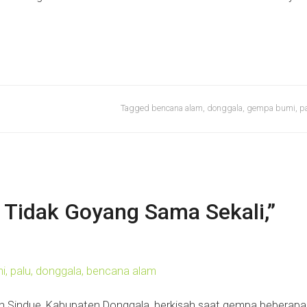
Tagged
bencana alam
,
donggala
,
gempa bumi
,
p
, Tidak Goyang Sama Sekali,”
an Sindue, Kabupaten Donggala, berkisah saat gempa beberapa