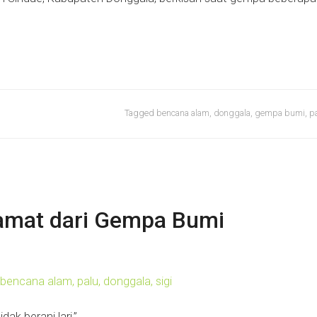
Tagged
bencana alam
,
donggala
,
gempa bumi
,
p
amat dari Gempa Bumi
dak berani lari,”