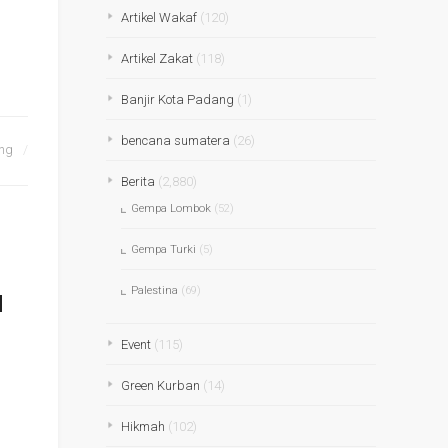
Artikel Wakaf
(120)
Artikel Zakat
(118)
Banjir Kota Padang
(1)
bencana sumatera
(26)
ing
Berita
(2,880)
Gempa Lombok
(52)
Gempa Turki
(5)
u
Palestina
(69)
Event
(115)
Green Kurban
(14)
Hikmah
(102)