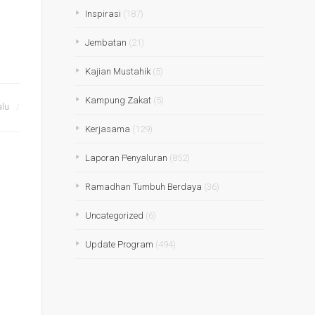
Inspirasi
(187)
Jembatan
(21)
Kajian Mustahik
(5)
Kampung Zakat
(5)
alu
Kerjasama
(129)
Laporan Penyaluran
(852)
Ramadhan Tumbuh Berdaya
(36)
Uncategorized
(6)
Update Program
(494)