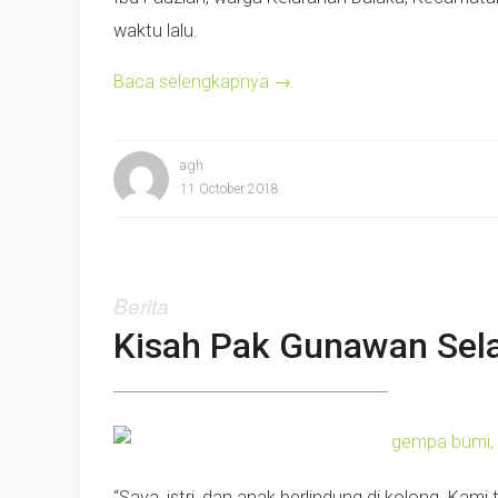
waktu lalu.
Baca selengkapnya
→
agh
11 October 2018
Berita
Kisah Pak Gunawan Sel
“Saya, istri, dan anak berlindung di kolong. Kami ti