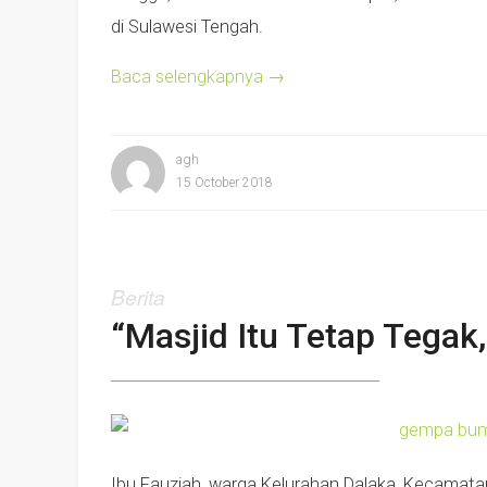
di Sulawesi Tengah.
Baca selengkapnya
→
agh
15 October 2018
Berita
“Masjid Itu Tetap Tegak
Ibu Fauziah, warga Kelurahan Dalaka, Kecamat