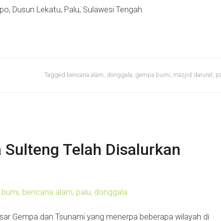
po, Dusun Lekatu, Palu, Sulawesi Tengah.
Tagged
bencana alam
,
donggala
,
gempa bumi
,
masjid darurat
,
p
 Sulteng Telah Disalurkan
esar Gempa dan Tsunami yang menerpa beberapa wilayah di