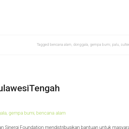
Tagged
bencana alam
,
donggala
,
gempa bumi
,
palu
,
sult
SulawesiTengah
n Sinergi Foundation mendistribusikan bantuan untuk masyar