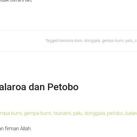
Tagged
bencana alam
,
donggala
,
gempa bumi
,
palu
,
s
Balaroa dan Petobo
n firman Allah.