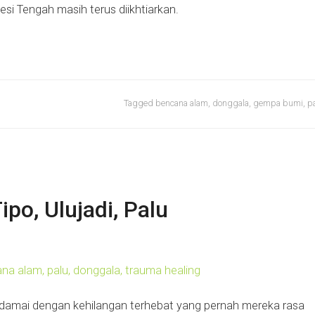
si Tengah masih terus diikhtiarkan.
Tagged
bencana alam
,
donggala
,
gempa bumi
,
p
ipo, Ulujadi, Palu
erdamai dengan kehilangan terhebat yang pernah mereka rasa