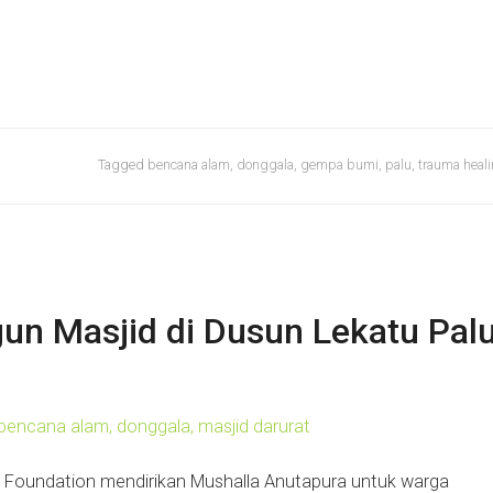
Tagged
bencana alam
,
donggala
,
gempa bumi
,
palu
,
trauma heal
gun Masjid di Dusun Lekatu Pal
t Foundation mendirikan Mushalla Anutapura untuk warga