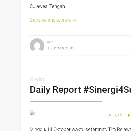
Sulawesi Tengah.
Baca selengkapnya
→
agh
16 October 2018
Berita
Daily Report #Sinergi4
Minggu, 14 Oktober waktu setempat, Tim Relawa