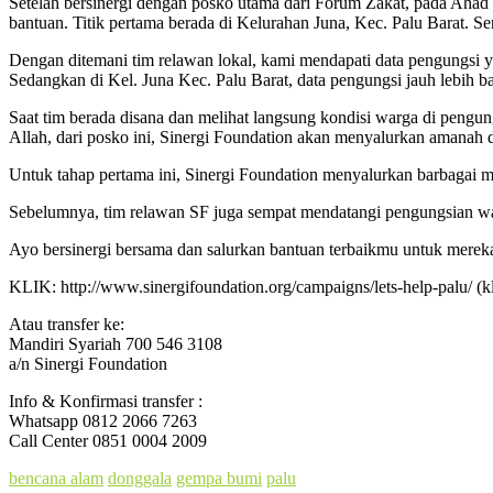
Setelah bersinergi dengan posko utama dari Forum Zakat, pada Ahad
bantuan. Titik pertama berada di Kelurahan Juna, Kec. Palu Barat. Sem
Dengan ditemani tim relawan lokal, kami mendapati data pengungsi yan
Sedangkan di Kel. Juna Kec. Palu Barat, data pengungsi jauh lebih b
Saat tim berada disana dan melihat langsung kondisi warga di pengun
Allah, dari posko ini, Sinergi Foundation akan menyalurkan amanah d
Untuk tahap pertama ini, Sinergi Foundation menyalurkan barbagai ma
Sebelumnya, tim relawan SF juga sempat mendatangi pengungsian warg
Ayo bersinergi bersama dan salurkan bantuan terbaikmu untuk merek
KLIK: http://www.sinergifoundation.org/campaigns/lets-help-palu/ (kli
Atau transfer ke:
Mandiri Syariah 700 546 3108
a/n Sinergi Foundation
Info & Konfirmasi transfer :
Whatsapp 0812 2066 7263
Call Center 0851 0004 2009
bencana alam
donggala
gempa bumi
palu