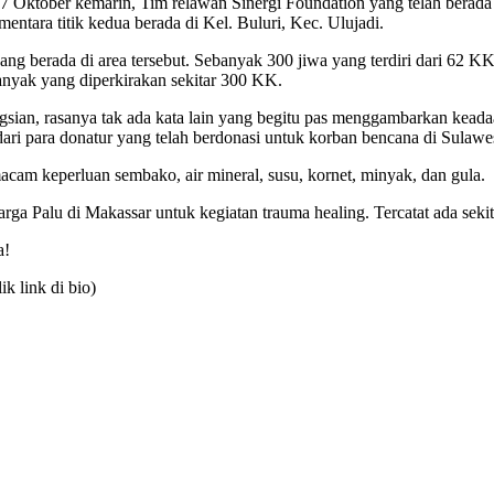
 7 Oktober kemarin, Tim relawan Sinergi Foundation yang telah berada
entara titik kedua berada di Kel. Buluri, Kec. Ulujadi.
g berada di area tersebut. Sebanyak 300 jiwa yang terdiri dari 62 KK i
anyak yang diperkirakan sekitar 300 KK.
gsian, rasanya tak ada kata lain yang begitu pas menggambarkan keada
ari para donatur yang telah berdonasi untuk korban bencana di Sulawe
cam keperluan sembako, air mineral, susu, kornet, minyak, dan gula.
a Palu di Makassar untuk kegiatan trauma healing. Tercatat ada sekit
a!
k link di bio)