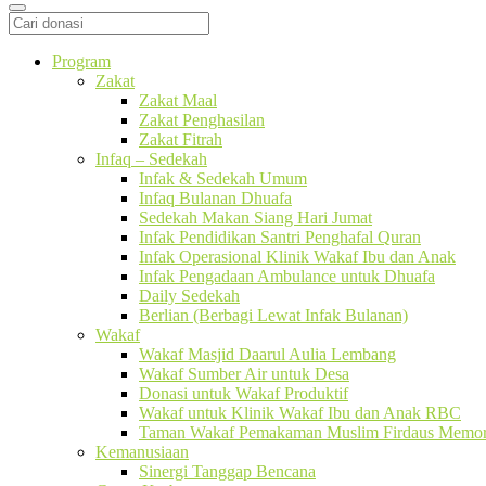
Program
Zakat
Zakat Maal
Zakat Penghasilan
Zakat Fitrah
Infaq – Sedekah
Infak & Sedekah Umum
Infaq Bulanan Dhuafa
Sedekah Makan Siang Hari Jumat
Infak Pendidikan Santri Penghafal Quran
Infak Operasional Klinik Wakaf Ibu dan Anak
Infak Pengadaan Ambulance untuk Dhuafa
Daily Sedekah
Berlian (Berbagi Lewat Infak Bulanan)
Wakaf
Wakaf Masjid Daarul Aulia Lembang
Wakaf Sumber Air untuk Desa
Donasi untuk Wakaf Produktif
Wakaf untuk Klinik Wakaf Ibu dan Anak RBC
Taman Wakaf Pemakaman Muslim Firdaus Memori
Kemanusiaan
Sinergi Tanggap Bencana