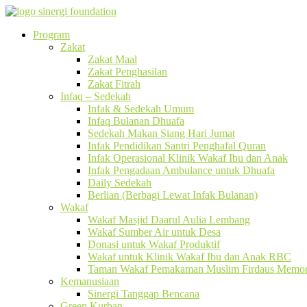
Program
Zakat
Zakat Maal
Zakat Penghasilan
Zakat Fitrah
Infaq – Sedekah
Infak & Sedekah Umum
Infaq Bulanan Dhuafa
Sedekah Makan Siang Hari Jumat
Infak Pendidikan Santri Penghafal Quran
Infak Operasional Klinik Wakaf Ibu dan Anak
Infak Pengadaan Ambulance untuk Dhuafa
Daily Sedekah
Berlian (Berbagi Lewat Infak Bulanan)
Wakaf
Wakaf Masjid Daarul Aulia Lembang
Wakaf Sumber Air untuk Desa
Donasi untuk Wakaf Produktif
Wakaf untuk Klinik Wakaf Ibu dan Anak RBC
Taman Wakaf Pemakaman Muslim Firdaus Memori
Kemanusiaan
Sinergi Tanggap Bencana
Green Kurban