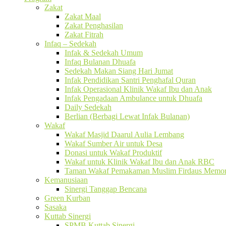
Zakat
Zakat Maal
Zakat Penghasilan
Zakat Fitrah
Infaq – Sedekah
Infak & Sedekah Umum
Infaq Bulanan Dhuafa
Sedekah Makan Siang Hari Jumat
Infak Pendidikan Santri Penghafal Quran
Infak Operasional Klinik Wakaf Ibu dan Anak
Infak Pengadaan Ambulance untuk Dhuafa
Daily Sedekah
Berlian (Berbagi Lewat Infak Bulanan)
Wakaf
Wakaf Masjid Daarul Aulia Lembang
Wakaf Sumber Air untuk Desa
Donasi untuk Wakaf Produktif
Wakaf untuk Klinik Wakaf Ibu dan Anak RBC
Taman Wakaf Pemakaman Muslim Firdaus Memori
Kemanusiaan
Sinergi Tanggap Bencana
Green Kurban
Sasaka
Kuttab Sinergi
SPMB Kuttab Sinergi