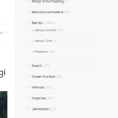
Banjir Kota Padang
(1)
bencana sumatera
(26)
Berita
(2,880)
Gempa Lombok
(52)
an
Gempa Turki
(5)
Palestina
(69)
Event
(115)
gi
Green Kurban
(14)
Hikmah
(102)
Inspirasi
(187)
Jembatan
(21)