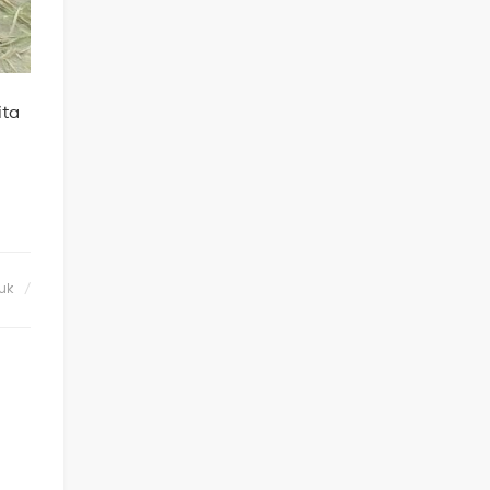
ita
uk