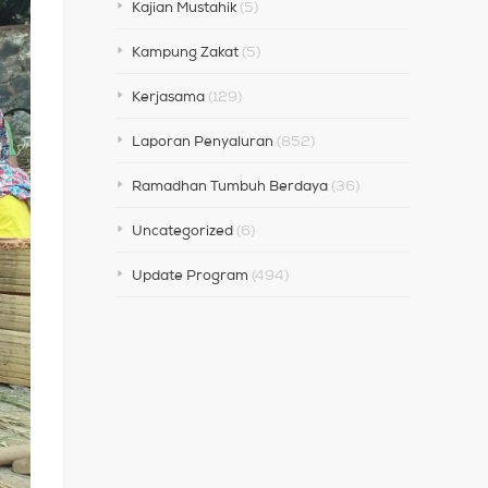
Kajian Mustahik
(5)
Kampung Zakat
(5)
Kerjasama
(129)
Laporan Penyaluran
(852)
Ramadhan Tumbuh Berdaya
(36)
Uncategorized
(6)
Update Program
(494)