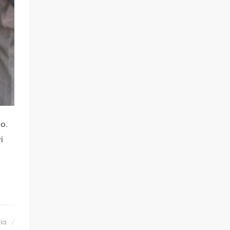
o.
i
ia