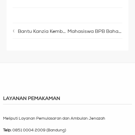
Bantu Kanzia Kembali Mendengar Suara Orang Tuanya
Mahasiswa BPB Bahas Pengelolaan Quarter Life Crisis Jelang Tingkat Akhir
LAYANAN PEMAKAMAN
Meliputi Layanan Pemulasaran dan Ambulan Jenazah
Telp:
0851 0004 2009 (Bandung)