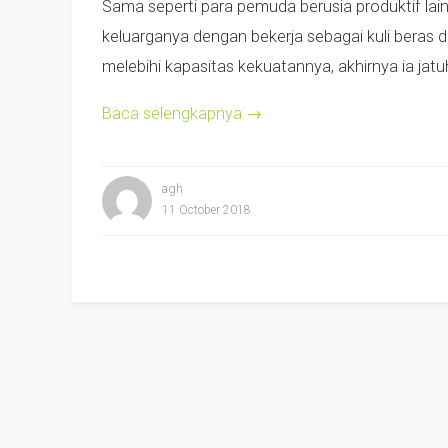
Sama seperti para pemuda berusia produktif l
keluarganya dengan bekerja sebagai kuli beras d
melebihi kapasitas kekuatannya, akhirnya ia jat
Baca selengkapnya
→
agh
11 October 2018