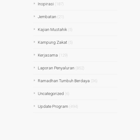
Inspirasi
(187)
Jembatan
(21)
Kajian Mustahik
(5)
Kampung Zakat
(5)
Kerjasama
(129)
Laporan Penyaluran
(852)
Ramadhan Tumbuh Berdaya
(36)
Uncategorized
(6)
Update Program
(494)