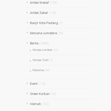
Artikel Wakaf
(120)
Artikel Zakat
(118)
Banjir Kota Padang
(1)
bencana sumatera
(26)
Berita
(2,880)
Gempa Lombok
(52)
Gempa Turki
(5)
Palestina
(69)
Event
(115)
Green Kurban
(14)
Hikmah
(102)