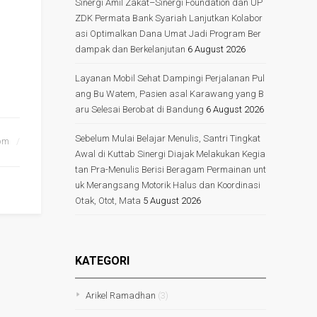
Sinergi Amil Zakat–Sinergi Foundation dan UP
ZDK Permata Bank Syariah Lanjutkan Kolabor
asi Optimalkan Dana Umat Jadi Program Ber
dampak dan Berkelanjutan
6 August 2026
Layanan Mobil Sehat Dampingi Perjalanan Pul
ang Bu Watem, Pasien asal Karawang yang B
aru Selesai Berobat di Bandung
6 August 2026
Sebelum Mulai Belajar Menulis, Santri Tingkat
pm
Awal di Kuttab Sinergi Diajak Melakukan Kegia
tan Pra-Menulis Berisi Beragam Permainan unt
uk Merangsang Motorik Halus dan Koordinasi
Otak, Otot, Mata
5 August 2026
KATEGORI
Arikel Ramadhan
(3)