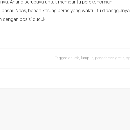
ainnya, Anang berupaya untuk membantu perekonomian
i pasar. Naas, beban karung beras yang waktu itu dipanggulnya
uh dengan posisi duduk.
Tagged
dhuafa
,
lumpuh
,
pengobatan gratis
,
s