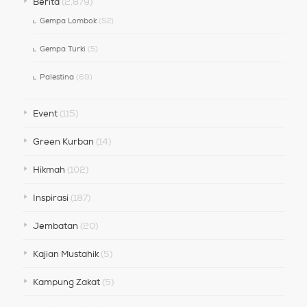
Berita
(2,879)
Gempa Lombok
(52)
Gempa Turki
(5)
Palestina
(69)
Event
(115)
Green Kurban
(14)
Hikmah
(102)
Inspirasi
(187)
Jembatan
(20)
Kajian Mustahik
(5)
Kampung Zakat
(5)