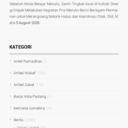
Sebelum Mulai Belajar Menulis, Santri Tingkat Awal di Kuttab Siner
gi Diajak Melakukan Kegiatan Pra-Menulis Berisi Beragam Permai
nan untuk Merangsang Motorik Halus dan Koordinasi Otak, Otot, M
ata
5 August 2026
KATEGORI
Arikel Ramadhan
(3)
Artikel Wakaf
(120)
Artikel Zakat
(118)
Banjir Kota Padang
(1)
bencana sumatera
(26)
Berita
(2,880)
Gempa Lombok
(52)