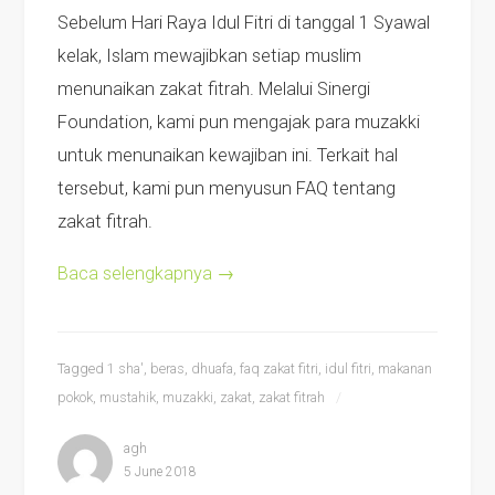
Sebelum Hari Raya Idul Fitri di tanggal 1 Syawal
kelak, Islam mewajibkan setiap muslim
menunaikan zakat fitrah. Melalui Sinergi
Foundation, kami pun mengajak para muzakki
untuk menunaikan kewajiban ini. Terkait hal
tersebut, kami pun menyusun FAQ tentang
zakat fitrah.
Baca selengkapnya
→
Tagged
1 sha'
,
beras
,
dhuafa
,
faq zakat fitri
,
idul fitri
,
makanan
pokok
,
mustahik
,
muzakki
,
zakat
,
zakat fitrah
agh
5 June 2018