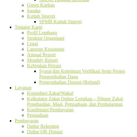
Green Kurban
Sasaka
Kuttab Sinergi
SPMB Kuttab Sinergi
Tentang Kami
Profil Lembaga
Struktur Organisasi
Legal
Laporan Keuangan
Annual Report
Monthly Report
Kebijakan Privasi
Syarat dan Ketentuan Verifikasi Serta Proses
Pengembalian Dana
Pengembalian Donasi (Refund)
Layanan
Konsultasi Zakat/Wakaf
Kalkulator Zakat Online Lengkap – Hitung Zakat
Penghasilan, Maal, Perusahaan, dan Perdagangan
Konfirmasi Pembayaran
Pengaduan
Pembayaran
Daftar Rekening
Daftar QR Donasi