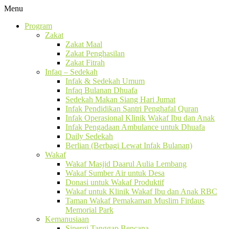
Menu
Program
Zakat
Zakat Maal
Zakat Penghasilan
Zakat Fitrah
Infaq – Sedekah
Infak & Sedekah Umum
Infaq Bulanan Dhuafa
Sedekah Makan Siang Hari Jumat
Infak Pendidikan Santri Penghafal Quran
Infak Operasional Klinik Wakaf Ibu dan Anak
Infak Pengadaan Ambulance untuk Dhuafa
Daily Sedekah
Berlian (Berbagi Lewat Infak Bulanan)
Wakaf
Wakaf Masjid Daarul Aulia Lembang
Wakaf Sumber Air untuk Desa
Donasi untuk Wakaf Produktif
Wakaf untuk Klinik Wakaf Ibu dan Anak RBC
Taman Wakaf Pemakaman Muslim Firdaus
Memorial Park
Kemanusiaan
Sinergi Tanggap Bencana