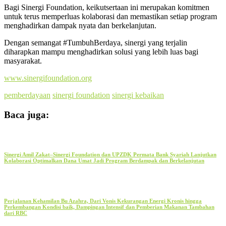
Bagi Sinergi Foundation, keikutsertaan ini merupakan komitmen
untuk terus memperluas kolaborasi dan memastikan setiap program
menghadirkan dampak nyata dan berkelanjutan.
Dengan semangat #TumbuhBerdaya, sinergi yang terjalin
diharapkan mampu menghadirkan solusi yang lebih luas bagi
masyarakat.
www.sinergifoundation.org
pemberdayaan
sinergi foundation
sinergi kebaikan
Baca juga:
Sinergi Amil Zakat–Sinergi Foundation dan UPZDK Permata Bank Syariah Lanjutkan
Kolaborasi Optimalkan Dana Umat Jadi Program Berdampak dan Berkelanjutan
Perjalanan Kehamilan Bu Azahra, Dari Vonis Kekurangan Energi Kronis hingga
Perkembangan Kondisi baik, Dampingan Intensif dan Pemberian Makanan Tambahan
dari RBC