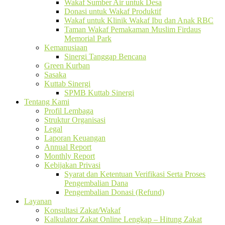
Wakaf Sumber Air untuk Desa
Donasi untuk Wakaf Produktif
Wakaf untuk Klinik Wakaf Ibu dan Anak RBC
Taman Wakaf Pemakaman Muslim Firdaus
Memorial Park
Kemanusiaan
Sinergi Tanggap Bencana
Green Kurban
Sasaka
Kuttab Sinergi
SPMB Kuttab Sinergi
Tentang Kami
Profil Lembaga
Struktur Organisasi
Legal
Laporan Keuangan
Annual Report
Monthly Report
Kebijakan Privasi
Syarat dan Ketentuan Verifikasi Serta Proses
Pengembalian Dana
Pengembalian Donasi (Refund)
Layanan
Konsultasi Zakat/Wakaf
Kalkulator Zakat Online Lengkap – Hitung Zakat