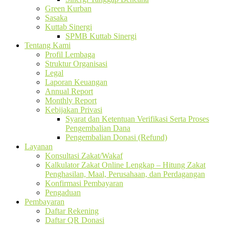
Green Kurban
Sasaka
Kuttab Sinergi
SPMB Kuttab Sinergi
Tentang Kami
Profil Lembaga
Struktur Organisasi
Legal
Laporan Keuangan
Annual Report
Monthly Report
Kebijakan Privasi
Syarat dan Ketentuan Verifikasi Serta Proses
Pengembalian Dana
Pengembalian Donasi (Refund)
Layanan
Konsultasi Zakat/Wakaf
Kalkulator Zakat Online Lengkap – Hitung Zakat
Penghasilan, Maal, Perusahaan, dan Perdagangan
Konfirmasi Pembayaran
Pengaduan
Pembayaran
Daftar Rekening
Daftar QR Donasi