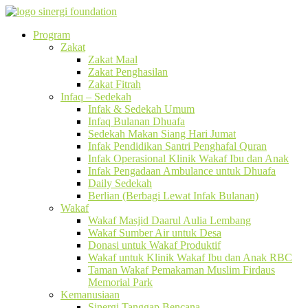
Program
Zakat
Zakat Maal
Zakat Penghasilan
Zakat Fitrah
Infaq – Sedekah
Infak & Sedekah Umum
Infaq Bulanan Dhuafa
Sedekah Makan Siang Hari Jumat
Infak Pendidikan Santri Penghafal Quran
Infak Operasional Klinik Wakaf Ibu dan Anak
Infak Pengadaan Ambulance untuk Dhuafa
Daily Sedekah
Berlian (Berbagi Lewat Infak Bulanan)
Wakaf
Wakaf Masjid Daarul Aulia Lembang
Wakaf Sumber Air untuk Desa
Donasi untuk Wakaf Produktif
Wakaf untuk Klinik Wakaf Ibu dan Anak RBC
Taman Wakaf Pemakaman Muslim Firdaus
Memorial Park
Kemanusiaan
Sinergi Tanggap Bencana