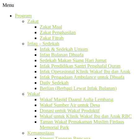
Menu
Program
Zakat
Zakat Maal
Zakat Penghasilan
Zakat Fitrah
Infaq – Sedekah
Infak & Sedekah Umum
Infaq Bulanan Dhuafa
Sedekah Makan Siang Hari Jumat
Infak Pendidikan Santri Penghafal Quran
Infak Operasional Klinik Wakaf Ibu dan Anak
Infak Pengadaan Ambulance untuk Dhuafa
Daily Sedekah
Berlian (Berbagi Lewat Infak Bulanan)
Wakaf
Wakaf Masjid Daarul Aulia Lembang
Wakaf Sumber Air untuk Desa
Donasi untuk Wakaf Produktif
Wakaf untuk Klinik Wakaf Ibu dan Anak RBC
Taman Wakaf Pemakaman Muslim Firdaus
Memorial Park
Kemanusiaan
Sinergi Tanggap Bencana