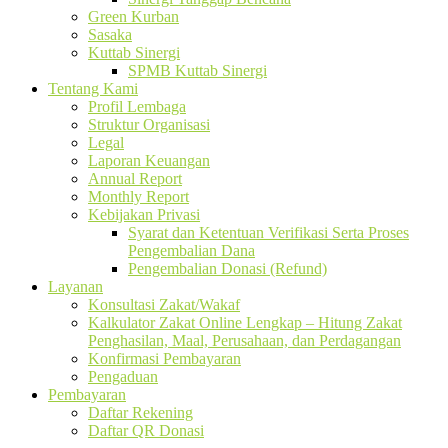
Green Kurban
Sasaka
Kuttab Sinergi
SPMB Kuttab Sinergi
Tentang Kami
Profil Lembaga
Struktur Organisasi
Legal
Laporan Keuangan
Annual Report
Monthly Report
Kebijakan Privasi
Syarat dan Ketentuan Verifikasi Serta Proses
Pengembalian Dana
Pengembalian Donasi (Refund)
Layanan
Konsultasi Zakat/Wakaf
Kalkulator Zakat Online Lengkap – Hitung Zakat
Penghasilan, Maal, Perusahaan, dan Perdagangan
Konfirmasi Pembayaran
Pengaduan
Pembayaran
Daftar Rekening
Daftar QR Donasi