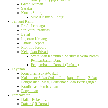
Green Kurban
Sasaka
Kuttab Sinergi
SPMB Kuttab Sinergi
Tentang Kami
Profil Lembaga
Struktur Organisasi
Legal
Laporan Keuangan
Annual Report
Monthly Report
Kebijakan Privasi
Syarat dan Ketentuan Verifikasi Serta Proses
Pengembalian Dana
Pengembalian Donasi (Refund)
Layanan
Konsultasi Zakat/Wakaf
Kalkulator Zakat Online Lengkap – Hitung Zakat
Penghasilan, Maal, Perusahaan, dan Perdagangan
Konfirmasi Pembayaran
Pengaduan
Pembayaran
Daftar Rekening
Daftar QR Donasi