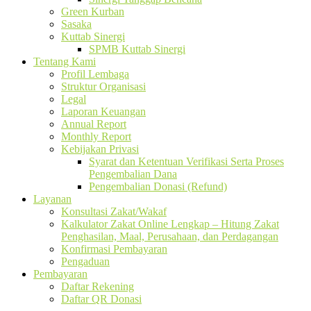
Green Kurban
Sasaka
Kuttab Sinergi
SPMB Kuttab Sinergi
Tentang Kami
Profil Lembaga
Struktur Organisasi
Legal
Laporan Keuangan
Annual Report
Monthly Report
Kebijakan Privasi
Syarat dan Ketentuan Verifikasi Serta Proses
Pengembalian Dana
Pengembalian Donasi (Refund)
Layanan
Konsultasi Zakat/Wakaf
Kalkulator Zakat Online Lengkap – Hitung Zakat
Penghasilan, Maal, Perusahaan, dan Perdagangan
Konfirmasi Pembayaran
Pengaduan
Pembayaran
Daftar Rekening
Daftar QR Donasi