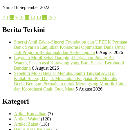
Narita
16 September 2022
<
1
…
9
10
11
12
13
…
19
>
Berita Terkini
Sinergi Amil Zakat–Sinergi Foundation dan UPZDK Permata
Bank Syariah Lanjutkan Kolaborasi Optimalkan Dana Umat
Jadi Program Berdampak dan Berkelanjutan
6 August 2026
Layanan Mobil Sehat Dampingi Perjalanan Pulang Bu
Watem, Pasien asal Karawang yang Baru Selesai Berobat di
Bandung
6 August 2026
Sebelum Mulai Belajar Menulis, Santri Tingkat Awal di
Kuttab Sinergi Diajak Melakukan Kegiatan Pra-Menulis
Berisi Beragam Permainan untuk Merangsang Motorik Halus
dan Koordinasi Otak, Otot, Mata
5 August 2026
Kategori
Arikel Ramadhan
(3)
Artikel Wakaf
(120)
Artikel Zakat
(118)
Banjir Kota Padang
(1)