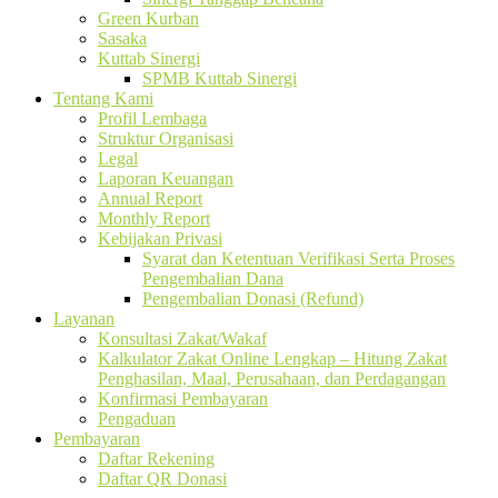
Green Kurban
Sasaka
Kuttab Sinergi
SPMB Kuttab Sinergi
Tentang Kami
Profil Lembaga
Struktur Organisasi
Legal
Laporan Keuangan
Annual Report
Monthly Report
Kebijakan Privasi
Syarat dan Ketentuan Verifikasi Serta Proses
Pengembalian Dana
Pengembalian Donasi (Refund)
Layanan
Konsultasi Zakat/Wakaf
Kalkulator Zakat Online Lengkap – Hitung Zakat
Penghasilan, Maal, Perusahaan, dan Perdagangan
Konfirmasi Pembayaran
Pengaduan
Pembayaran
Daftar Rekening
Daftar QR Donasi