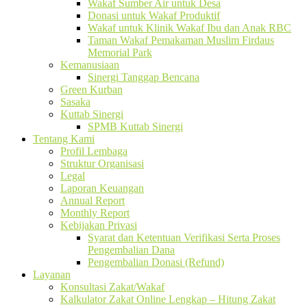
Wakaf Sumber Air untuk Desa
Donasi untuk Wakaf Produktif
Wakaf untuk Klinik Wakaf Ibu dan Anak RBC
Taman Wakaf Pemakaman Muslim Firdaus
Memorial Park
Kemanusiaan
Sinergi Tanggap Bencana
Green Kurban
Sasaka
Kuttab Sinergi
SPMB Kuttab Sinergi
Tentang Kami
Profil Lembaga
Struktur Organisasi
Legal
Laporan Keuangan
Annual Report
Monthly Report
Kebijakan Privasi
Syarat dan Ketentuan Verifikasi Serta Proses
Pengembalian Dana
Pengembalian Donasi (Refund)
Layanan
Konsultasi Zakat/Wakaf
Kalkulator Zakat Online Lengkap – Hitung Zakat