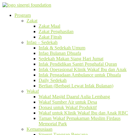
Program
Zakat
Zakat Maal
Zakat Penghasilan
Zakat Fitrah
Infaq – Sedekah
Infak & Sedekah Umum
Infaq Bulanan Dhuafa
Sedekah Makan Siang Hari Jumat
Infak Pendidikan Santri Penghafal Quran
Infak Operasional Klinik Wakaf Ibu dan Anak
Infak Pengadaan Ambulance untuk Dhuafa
Daily Sedekah
Berlian (Berbagi Lewat Infak Bulanan)
Wakaf
Wakaf Masjid Daarul Aulia Lembang
Wakaf Sumber Air untuk Desa
Donasi untuk Wakaf Produktif
Wakaf untuk Klinik Wakaf Ibu dan Anak RBC
Taman Wakaf Pemakaman Muslim Firdaus
Memorial Park
Kemanusiaan
Sinergi Tanggap Bencana