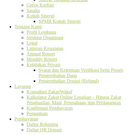
Green Kurban
Sasaka
Kuttab Sinergi
SPMB Kuttab Sinergi
Tentang Kami
Profil Lembaga
Struktur Organisasi
Legal
Laporan Keuangan
Annual Report
Monthly Report
Kebijakan Privasi
Syarat dan Ketentuan Verifikasi Serta Proses
Pengembalian Dana
Pengembalian Donasi (Refund)
Layanan
Konsultasi Zakat/Wakaf
Kalkulator Zakat Online Lengkap – Hitung Zakat
Penghasilan, Maal, Perusahaan, dan Perdagangan
Konfirmasi Pembayaran
Pengaduan
Pembayaran
Daftar Rekening
Daftar QR Donasi