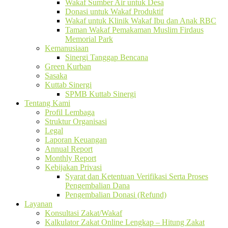
Wakaf Sumber Air untuk Desa
Donasi untuk Wakaf Produktif
Wakaf untuk Klinik Wakaf Ibu dan Anak RBC
Taman Wakaf Pemakaman Muslim Firdaus
Memorial Park
Kemanusiaan
Sinergi Tanggap Bencana
Green Kurban
Sasaka
Kuttab Sinergi
SPMB Kuttab Sinergi
Tentang Kami
Profil Lembaga
Struktur Organisasi
Legal
Laporan Keuangan
Annual Report
Monthly Report
Kebijakan Privasi
Syarat dan Ketentuan Verifikasi Serta Proses
Pengembalian Dana
Pengembalian Donasi (Refund)
Layanan
Konsultasi Zakat/Wakaf
Kalkulator Zakat Online Lengkap – Hitung Zakat