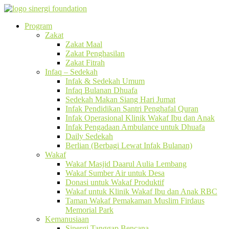
Program
Zakat
Zakat Maal
Zakat Penghasilan
Zakat Fitrah
Infaq – Sedekah
Infak & Sedekah Umum
Infaq Bulanan Dhuafa
Sedekah Makan Siang Hari Jumat
Infak Pendidikan Santri Penghafal Quran
Infak Operasional Klinik Wakaf Ibu dan Anak
Infak Pengadaan Ambulance untuk Dhuafa
Daily Sedekah
Berlian (Berbagi Lewat Infak Bulanan)
Wakaf
Wakaf Masjid Daarul Aulia Lembang
Wakaf Sumber Air untuk Desa
Donasi untuk Wakaf Produktif
Wakaf untuk Klinik Wakaf Ibu dan Anak RBC
Taman Wakaf Pemakaman Muslim Firdaus
Memorial Park
Kemanusiaan
Sinergi Tanggap Bencana