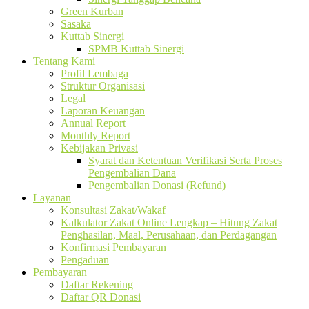
Green Kurban
Sasaka
Kuttab Sinergi
SPMB Kuttab Sinergi
Tentang Kami
Profil Lembaga
Struktur Organisasi
Legal
Laporan Keuangan
Annual Report
Monthly Report
Kebijakan Privasi
Syarat dan Ketentuan Verifikasi Serta Proses
Pengembalian Dana
Pengembalian Donasi (Refund)
Layanan
Konsultasi Zakat/Wakaf
Kalkulator Zakat Online Lengkap – Hitung Zakat
Penghasilan, Maal, Perusahaan, dan Perdagangan
Konfirmasi Pembayaran
Pengaduan
Pembayaran
Daftar Rekening
Daftar QR Donasi