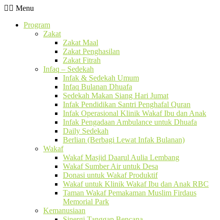
Menu
Program
Zakat
Zakat Maal
Zakat Penghasilan
Zakat Fitrah
Infaq – Sedekah
Infak & Sedekah Umum
Infaq Bulanan Dhuafa
Sedekah Makan Siang Hari Jumat
Infak Pendidikan Santri Penghafal Quran
Infak Operasional Klinik Wakaf Ibu dan Anak
Infak Pengadaan Ambulance untuk Dhuafa
Daily Sedekah
Berlian (Berbagi Lewat Infak Bulanan)
Wakaf
Wakaf Masjid Daarul Aulia Lembang
Wakaf Sumber Air untuk Desa
Donasi untuk Wakaf Produktif
Wakaf untuk Klinik Wakaf Ibu dan Anak RBC
Taman Wakaf Pemakaman Muslim Firdaus
Memorial Park
Kemanusiaan
Sinergi Tanggap Bencana