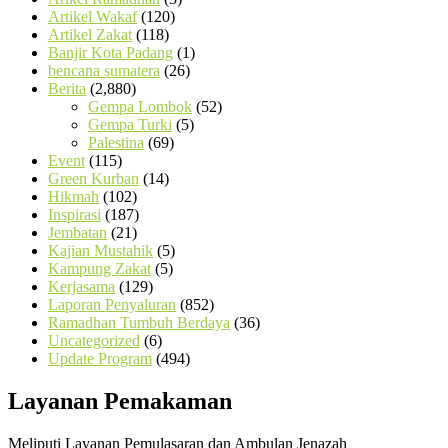
Artikel Wakaf
(120)
Artikel Zakat
(118)
Banjir Kota Padang
(1)
bencana sumatera
(26)
Berita
(2,880)
Gempa Lombok
(52)
Gempa Turki
(5)
Palestina
(69)
Event
(115)
Green Kurban
(14)
Hikmah
(102)
Inspirasi
(187)
Jembatan
(21)
Kajian Mustahik
(5)
Kampung Zakat
(5)
Kerjasama
(129)
Laporan Penyaluran
(852)
Ramadhan Tumbuh Berdaya
(36)
Uncategorized
(6)
Update Program
(494)
Layanan Pemakaman
Meliputi Layanan Pemulasaran dan Ambulan Jenazah