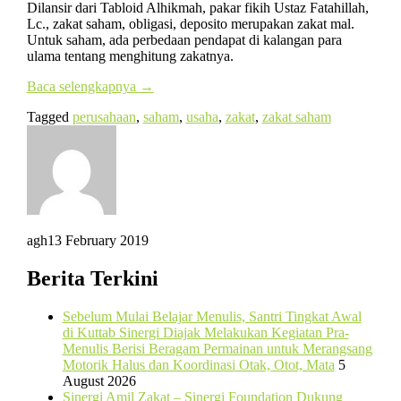
Dilansir dari Tabloid Alhikmah, pakar fikih Ustaz Fatahillah,
Lc., zakat saham, obligasi, deposito merupakan zakat mal.
Untuk saham, ada perbedaan pendapat di kalangan para
ulama tentang menghitung zakatnya.
Baca selengkapnya
→
Tagged
perusahaan
,
saham
,
usaha
,
zakat
,
zakat saham
agh
13 February 2019
Berita Terkini
Sebelum Mulai Belajar Menulis, Santri Tingkat Awal
di Kuttab Sinergi Diajak Melakukan Kegiatan Pra-
Menulis Berisi Beragam Permainan untuk Merangsang
Motorik Halus dan Koordinasi Otak, Otot, Mata
5
August 2026
Sinergi Amil Zakat – Sinergi Foundation Dukung