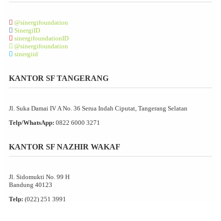
@sinergifoundation
SinergiID
sinergifoundationID
@sinergifoundation
sinergiid
KANTOR SF TANGERANG
Jl. Suka Damai IV A No. 36 Serua Indah Ciputat, Tangerang Selatan
Telp/WhatsApp:
0822 6000 3271
KANTOR SF NAZHIR WAKAF
Jl. Sidomukti No. 99 H
Bandung 40123
Telp:
(022) 251 3991
Fax:
(022) 2511 865