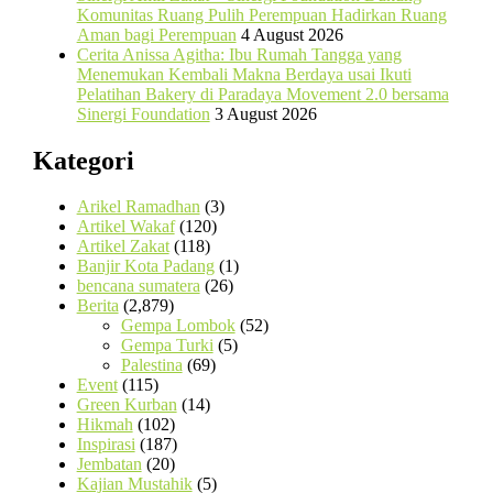
Komunitas Ruang Pulih Perempuan Hadirkan Ruang
Aman bagi Perempuan
4 August 2026
Cerita Anissa Agitha: Ibu Rumah Tangga yang
Menemukan Kembali Makna Berdaya usai Ikuti
Pelatihan Bakery di Paradaya Movement 2.0 bersama
Sinergi Foundation
3 August 2026
Kategori
Arikel Ramadhan
(3)
Artikel Wakaf
(120)
Artikel Zakat
(118)
Banjir Kota Padang
(1)
bencana sumatera
(26)
Berita
(2,879)
Gempa Lombok
(52)
Gempa Turki
(5)
Palestina
(69)
Event
(115)
Green Kurban
(14)
Hikmah
(102)
Inspirasi
(187)
Jembatan
(20)
Kajian Mustahik
(5)