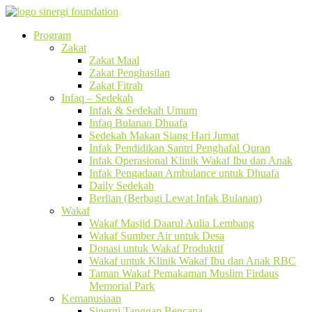
Program
Zakat
Zakat Maal
Zakat Penghasilan
Zakat Fitrah
Infaq – Sedekah
Infak & Sedekah Umum
Infaq Bulanan Dhuafa
Sedekah Makan Siang Hari Jumat
Infak Pendidikan Santri Penghafal Quran
Infak Operasional Klinik Wakaf Ibu dan Anak
Infak Pengadaan Ambulance untuk Dhuafa
Daily Sedekah
Berlian (Berbagi Lewat Infak Bulanan)
Wakaf
Wakaf Masjid Daarul Aulia Lembang
Wakaf Sumber Air untuk Desa
Donasi untuk Wakaf Produktif
Wakaf untuk Klinik Wakaf Ibu dan Anak RBC
Taman Wakaf Pemakaman Muslim Firdaus
Memorial Park
Kemanusiaan
Sinergi Tanggap Bencana