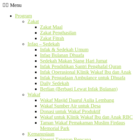
Menu
Program
Zakat
Zakat Maal
Zakat Penghasilan
Zakat Fitrah
Infaq – Sedekah
Infak & Sedekah Umum
Infaq Bulanan Dhuafa
Sedekah Makan Siang Hari Jumat
Infak Pendidikan Santri Penghafal Quran
Infak Operasional Klinik Wakaf Ibu dan Anak
Infak Pengadaan Ambulance untuk Dhuafa
Daily Sedekah
Berlian (Berbagi Lewat Infak Bulanan)
Wakaf
Wakaf Masjid Daarul Aulia Lembang
Wakaf Sumber Air untuk Desa
Donasi untuk Wakaf Produktif
Wakaf untuk Klinik Wakaf Ibu dan Anak RBC
Taman Wakaf Pemakaman Muslim Firdaus
Memorial Park
Kemanusiaan
Sinergi Tanggap Bencana