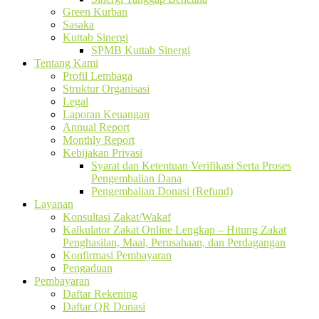
Green Kurban
Sasaka
Kuttab Sinergi
SPMB Kuttab Sinergi
Tentang Kami
Profil Lembaga
Struktur Organisasi
Legal
Laporan Keuangan
Annual Report
Monthly Report
Kebijakan Privasi
Syarat dan Ketentuan Verifikasi Serta Proses
Pengembalian Dana
Pengembalian Donasi (Refund)
Layanan
Konsultasi Zakat/Wakaf
Kalkulator Zakat Online Lengkap – Hitung Zakat
Penghasilan, Maal, Perusahaan, dan Perdagangan
Konfirmasi Pembayaran
Pengaduan
Pembayaran
Daftar Rekening
Daftar QR Donasi