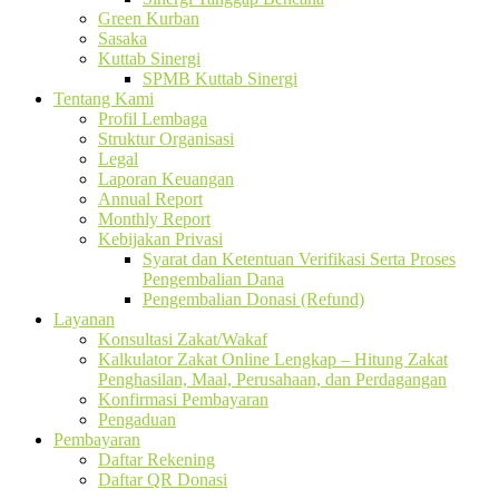
Green Kurban
Sasaka
Kuttab Sinergi
SPMB Kuttab Sinergi
Tentang Kami
Profil Lembaga
Struktur Organisasi
Legal
Laporan Keuangan
Annual Report
Monthly Report
Kebijakan Privasi
Syarat dan Ketentuan Verifikasi Serta Proses
Pengembalian Dana
Pengembalian Donasi (Refund)
Layanan
Konsultasi Zakat/Wakaf
Kalkulator Zakat Online Lengkap – Hitung Zakat
Penghasilan, Maal, Perusahaan, dan Perdagangan
Konfirmasi Pembayaran
Pengaduan
Pembayaran
Daftar Rekening
Daftar QR Donasi