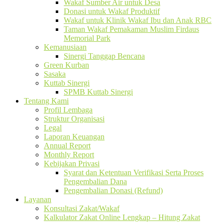
Wakaf Sumber Air untuk Desa
Donasi untuk Wakaf Produktif
Wakaf untuk Klinik Wakaf Ibu dan Anak RBC
Taman Wakaf Pemakaman Muslim Firdaus
Memorial Park
Kemanusiaan
Sinergi Tanggap Bencana
Green Kurban
Sasaka
Kuttab Sinergi
SPMB Kuttab Sinergi
Tentang Kami
Profil Lembaga
Struktur Organisasi
Legal
Laporan Keuangan
Annual Report
Monthly Report
Kebijakan Privasi
Syarat dan Ketentuan Verifikasi Serta Proses
Pengembalian Dana
Pengembalian Donasi (Refund)
Layanan
Konsultasi Zakat/Wakaf
Kalkulator Zakat Online Lengkap – Hitung Zakat