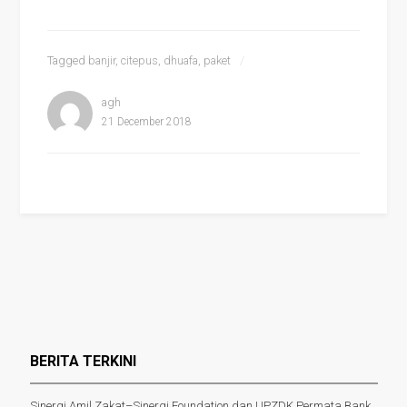
Tagged
banjir
,
citepus
,
dhuafa
,
paket
agh
21 December 2018
BERITA TERKINI
Sinergi Amil Zakat–Sinergi Foundation dan UPZDK Permata Bank