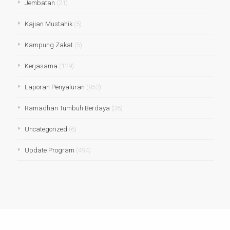
Jembatan
(21)
Kajian Mustahik
(5)
Kampung Zakat
(5)
Kerjasama
(129)
Laporan Penyaluran
(852)
Ramadhan Tumbuh Berdaya
(36)
Uncategorized
(6)
Update Program
(494)