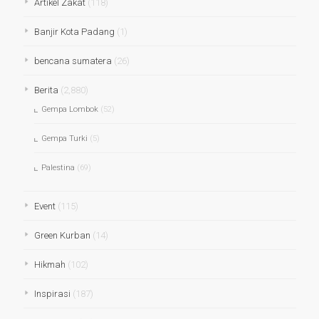
Artikel Zakat
(118)
Banjir Kota Padang
(1)
bencana sumatera
(26)
Berita
(2,880)
Gempa Lombok
(52)
Gempa Turki
(5)
Palestina
(69)
Event
(115)
Green Kurban
(14)
Hikmah
(102)
Inspirasi
(187)