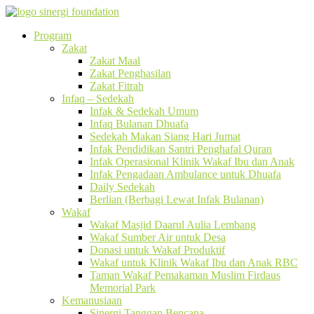
Program
Zakat
Zakat Maal
Zakat Penghasilan
Zakat Fitrah
Infaq – Sedekah
Infak & Sedekah Umum
Infaq Bulanan Dhuafa
Sedekah Makan Siang Hari Jumat
Infak Pendidikan Santri Penghafal Quran
Infak Operasional Klinik Wakaf Ibu dan Anak
Infak Pengadaan Ambulance untuk Dhuafa
Daily Sedekah
Berlian (Berbagi Lewat Infak Bulanan)
Wakaf
Wakaf Masjid Daarul Aulia Lembang
Wakaf Sumber Air untuk Desa
Donasi untuk Wakaf Produktif
Wakaf untuk Klinik Wakaf Ibu dan Anak RBC
Taman Wakaf Pemakaman Muslim Firdaus
Memorial Park
Kemanusiaan
Sinergi Tanggap Bencana