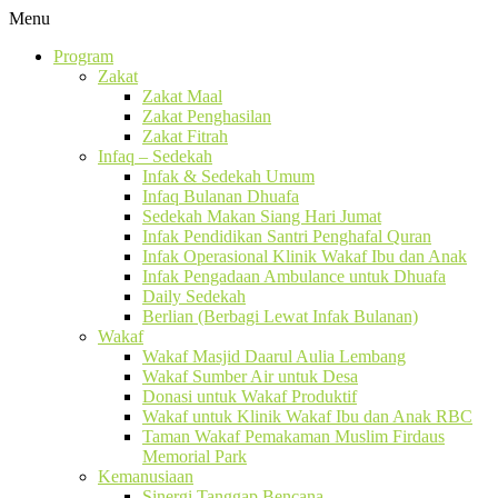
Menu
Program
Zakat
Zakat Maal
Zakat Penghasilan
Zakat Fitrah
Infaq – Sedekah
Infak & Sedekah Umum
Infaq Bulanan Dhuafa
Sedekah Makan Siang Hari Jumat
Infak Pendidikan Santri Penghafal Quran
Infak Operasional Klinik Wakaf Ibu dan Anak
Infak Pengadaan Ambulance untuk Dhuafa
Daily Sedekah
Berlian (Berbagi Lewat Infak Bulanan)
Wakaf
Wakaf Masjid Daarul Aulia Lembang
Wakaf Sumber Air untuk Desa
Donasi untuk Wakaf Produktif
Wakaf untuk Klinik Wakaf Ibu dan Anak RBC
Taman Wakaf Pemakaman Muslim Firdaus
Memorial Park
Kemanusiaan
Sinergi Tanggap Bencana