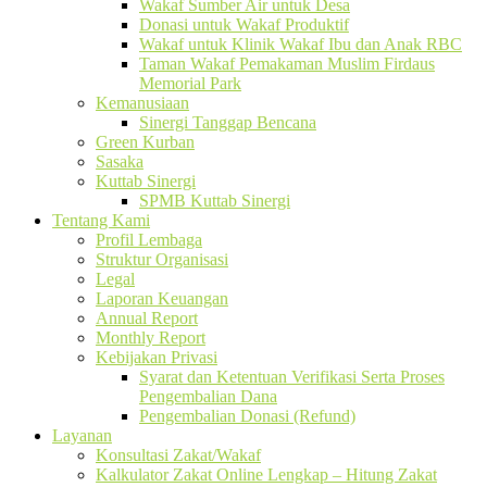
Wakaf Sumber Air untuk Desa
Donasi untuk Wakaf Produktif
Wakaf untuk Klinik Wakaf Ibu dan Anak RBC
Taman Wakaf Pemakaman Muslim Firdaus
Memorial Park
Kemanusiaan
Sinergi Tanggap Bencana
Green Kurban
Sasaka
Kuttab Sinergi
SPMB Kuttab Sinergi
Tentang Kami
Profil Lembaga
Struktur Organisasi
Legal
Laporan Keuangan
Annual Report
Monthly Report
Kebijakan Privasi
Syarat dan Ketentuan Verifikasi Serta Proses
Pengembalian Dana
Pengembalian Donasi (Refund)
Layanan
Konsultasi Zakat/Wakaf
Kalkulator Zakat Online Lengkap – Hitung Zakat