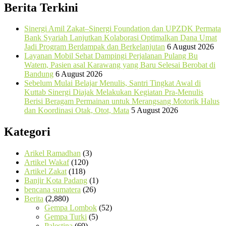
Berita Terkini
Sinergi Amil Zakat–Sinergi Foundation dan UPZDK Permata
Bank Syariah Lanjutkan Kolaborasi Optimalkan Dana Umat
Jadi Program Berdampak dan Berkelanjutan
6 August 2026
Layanan Mobil Sehat Dampingi Perjalanan Pulang Bu
Watem, Pasien asal Karawang yang Baru Selesai Berobat di
Bandung
6 August 2026
Sebelum Mulai Belajar Menulis, Santri Tingkat Awal di
Kuttab Sinergi Diajak Melakukan Kegiatan Pra-Menulis
Berisi Beragam Permainan untuk Merangsang Motorik Halus
dan Koordinasi Otak, Otot, Mata
5 August 2026
Kategori
Arikel Ramadhan
(3)
Artikel Wakaf
(120)
Artikel Zakat
(118)
Banjir Kota Padang
(1)
bencana sumatera
(26)
Berita
(2,880)
Gempa Lombok
(52)
Gempa Turki
(5)
Palestina
(69)