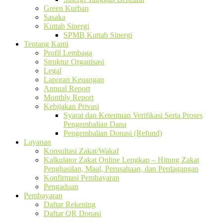
Green Kurban
Sasaka
Kuttab Sinergi
SPMB Kuttab Sinergi
Tentang Kami
Profil Lembaga
Struktur Organisasi
Legal
Laporan Keuangan
Annual Report
Monthly Report
Kebijakan Privasi
Syarat dan Ketentuan Verifikasi Serta Proses
Pengembalian Dana
Pengembalian Donasi (Refund)
Layanan
Konsultasi Zakat/Wakaf
Kalkulator Zakat Online Lengkap – Hitung Zakat
Penghasilan, Maal, Perusahaan, dan Perdagangan
Konfirmasi Pembayaran
Pengaduan
Pembayaran
Daftar Rekening
Daftar QR Donasi