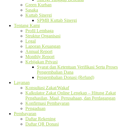
Green Kurban
Sasaka
Kuttab Sinergi
SPMB Kuttab Sinergi
Tentang Kami
Profil Lembaga
Struktur Organisasi
Legal
Laporan Keuangan
Annual Report
Monthly Report
Kebijakan Privasi
Syarat dan Ketentuan Verifikasi Serta Proses
Pengembalian Dana
Pengembalian Donasi (Refund)
Layanan
Konsultasi Zakat/Wakaf
Kalkulator Zakat Online Lengkap – Hitung Zakat
Penghasilan, Maal, Perusahaan, dan Perdagangan
Konfirmasi Pembayaran
Pengaduan
Pembayaran
Daftar Rekening
Daftar QR Donasi