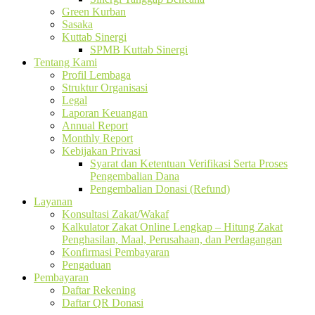
Green Kurban
Sasaka
Kuttab Sinergi
SPMB Kuttab Sinergi
Tentang Kami
Profil Lembaga
Struktur Organisasi
Legal
Laporan Keuangan
Annual Report
Monthly Report
Kebijakan Privasi
Syarat dan Ketentuan Verifikasi Serta Proses
Pengembalian Dana
Pengembalian Donasi (Refund)
Layanan
Konsultasi Zakat/Wakaf
Kalkulator Zakat Online Lengkap – Hitung Zakat
Penghasilan, Maal, Perusahaan, dan Perdagangan
Konfirmasi Pembayaran
Pengaduan
Pembayaran
Daftar Rekening
Daftar QR Donasi