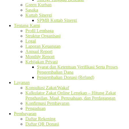
Green Kurban
Sasaka
Kuttab Sinergi
SPMB Kuttab Sinergi
Tentang Kami
Profil Lembaga
Struktur Organisasi
Legal
Laporan Keuangan
Annual Report
Monthly Report
Kebijakan Privasi
Syarat dan Ketentuan Verifikasi Serta Proses
Pengembalian Dana
Pengembalian Donasi (Refund)
Layanan
Konsultasi Zakat/Wakaf
Kalkulator Zakat Online Lengkap – Hitung Zakat
Penghasilan, Maal, Perusahaan, dan Perdagangan
Konfirmasi Pembayaran
Pengaduan
Pembayaran
Daftar Rekening
Daftar QR Donasi