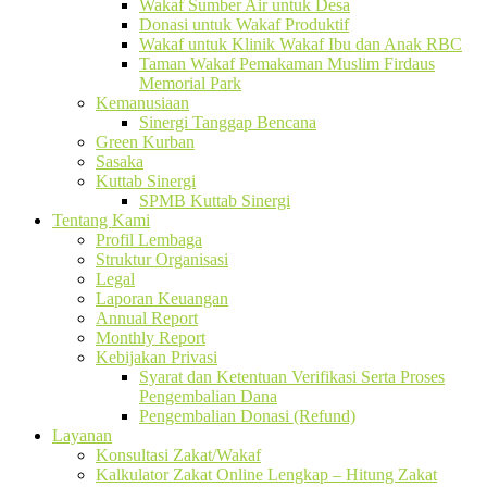
Wakaf Sumber Air untuk Desa
Donasi untuk Wakaf Produktif
Wakaf untuk Klinik Wakaf Ibu dan Anak RBC
Taman Wakaf Pemakaman Muslim Firdaus
Memorial Park
Kemanusiaan
Sinergi Tanggap Bencana
Green Kurban
Sasaka
Kuttab Sinergi
SPMB Kuttab Sinergi
Tentang Kami
Profil Lembaga
Struktur Organisasi
Legal
Laporan Keuangan
Annual Report
Monthly Report
Kebijakan Privasi
Syarat dan Ketentuan Verifikasi Serta Proses
Pengembalian Dana
Pengembalian Donasi (Refund)
Layanan
Konsultasi Zakat/Wakaf
Kalkulator Zakat Online Lengkap – Hitung Zakat