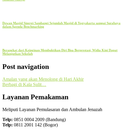
Dewan Masjid Sinergi Sambangi Sejumlah Masjid di Yogyakarta sampai Surabaya
dalam Agenda Benchmarking
Berangkat dari Keinginan Membuktikan Diri Bisa Berprestasi, Widia Kini Dapat
Melanjutkan Sekolah
Post navigation
Amalan yang akan Menolong di Hari Akhir
Berbagi di Kala Sulit…
Layanan Pemakaman
Meliputi Layanan Pemulasaran dan Ambulan Jenazah
Telp:
0851 0004 2009 (Bandung)
Telp:
0811 2001 142 (Bogor)