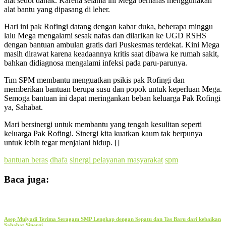
alat sedot dahak. Karena selama ini Mega bernafas menggunakan
alat bantu yang dipasang di leher.
Hari ini pak Rofingi datang dengan kabar duka, beberapa minggu
lalu Mega mengalami sesak nafas dan dilarikan ke UGD RSHS
dengan bantuan ambulan gratis dari Puskesmas terdekat. Kini Mega
masih dirawat karena keadaannya kritis saat dibawa ke rumah sakit,
bahkan didiagnosa mengalami infeksi pada paru-parunya.
Tim SPM membantu menguatkan psikis pak Rofingi dan
memberikan bantuan berupa susu dan popok untuk keperluan Mega.
Semoga bantuan ini dapat meringankan beban keluarga Pak Rofingi
ya, Sahabat.
Mari bersinergi untuk membantu yang tengah kesulitan seperti
keluarga Pak Rofingi. Sinergi kita kuatkan kaum tak berpunya
untuk lebih tegar menjalani hidup. []
bantuan beras
dhafa
sinergi pelayanan masyarakat
spm
Baca juga:
Asep Mulyadi Terima Seragam SMP Lengkap dengan Sepatu dan Tas Baru dari kebaikan
Sahabat Sinergi