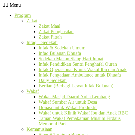
Menu
Program
Zakat
Zakat Maal
Zakat Penghasilan
Zakat Fitrah
Infaq – Sedekah
Infak & Sedekah Umum
Infaq Bulanan Dhuafa
Sedekah Makan Siang Hari Jumat
Infak Pendidikan Santri Penghafal Quran
Infak Operasional Klinik Wakaf Ibu dan Anak
Infak Pengadaan Ambulance untuk Dhuafa
Daily Sedekah
Berlian (Berbagi Lewat Infak Bulanan)
Wakaf
Wakaf Masjid Daarul Aulia Lembang
Wakaf Sumber Air untuk Desa
Donasi untuk Wakaf Produktif
Wakaf untuk Klinik Wakaf Ibu dan Anak RBC
Taman Wakaf Pemakaman Muslim Firdaus
Memorial Park
Kemanusiaan
Sinergi Tanggap Bencana