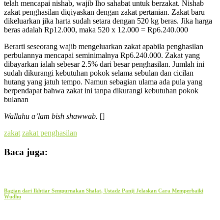
telah mencapai nishab, wajib lho sahabat untuk berzakat. Nishab
zakat penghasilan diqiyaskan dengan zakat pertanian. Zakat baru
dikeluarkan jika harta sudah setara dengan 520 kg beras. Jika harga
beras adalah Rp12.000, maka 520 x 12.000 = Rp6.240.000
Berarti seseorang wajib mengeluarkan zakat apabila penghasilan
perbulannya mencapai seminimalnya Rp6.240.000. Zakat yang
dibayarkan ialah sebesar 2.5% dari besar penghasilan. Jumlah ini
sudah dikurangi kebutuhan pokok selama sebulan dan cicilan
hutang yang jatuh tempo. Namun sebagian ulama ada pula yang
berpendapat bahwa zakat ini tanpa dikurangi kebutuhan pokok
bulanan
Wallahu a’lam bish shawwab.
[]
zakat
zakat penghasilan
Baca juga:
Bagian dari Ikhtiar Sempurnakan Shalat, Ustadz Panji Jelaskan Cara Memperbaiki
Wudhu