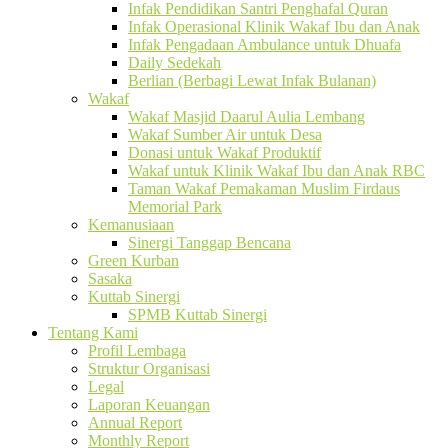
Infak Pendidikan Santri Penghafal Quran
Infak Operasional Klinik Wakaf Ibu dan Anak
Infak Pengadaan Ambulance untuk Dhuafa
Daily Sedekah
Berlian (Berbagi Lewat Infak Bulanan)
Wakaf
Wakaf Masjid Daarul Aulia Lembang
Wakaf Sumber Air untuk Desa
Donasi untuk Wakaf Produktif
Wakaf untuk Klinik Wakaf Ibu dan Anak RBC
Taman Wakaf Pemakaman Muslim Firdaus
Memorial Park
Kemanusiaan
Sinergi Tanggap Bencana
Green Kurban
Sasaka
Kuttab Sinergi
SPMB Kuttab Sinergi
Tentang Kami
Profil Lembaga
Struktur Organisasi
Legal
Laporan Keuangan
Annual Report
Monthly Report