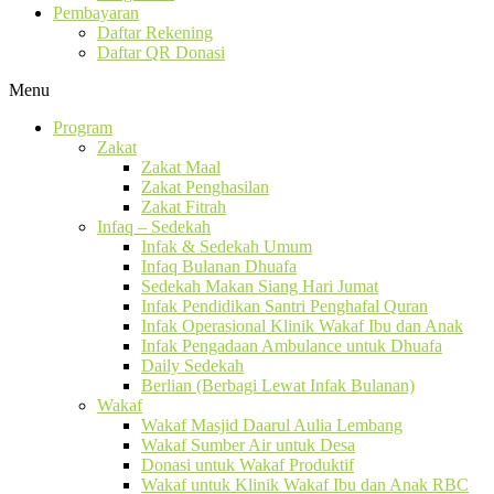
Pembayaran
Daftar Rekening
Daftar QR Donasi
Menu
Program
Zakat
Zakat Maal
Zakat Penghasilan
Zakat Fitrah
Infaq – Sedekah
Infak & Sedekah Umum
Infaq Bulanan Dhuafa
Sedekah Makan Siang Hari Jumat
Infak Pendidikan Santri Penghafal Quran
Infak Operasional Klinik Wakaf Ibu dan Anak
Infak Pengadaan Ambulance untuk Dhuafa
Daily Sedekah
Berlian (Berbagi Lewat Infak Bulanan)
Wakaf
Wakaf Masjid Daarul Aulia Lembang
Wakaf Sumber Air untuk Desa
Donasi untuk Wakaf Produktif
Wakaf untuk Klinik Wakaf Ibu dan Anak RBC