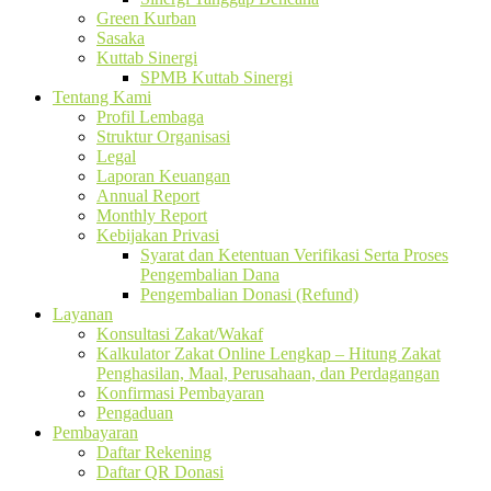
Green Kurban
Sasaka
Kuttab Sinergi
SPMB Kuttab Sinergi
Tentang Kami
Profil Lembaga
Struktur Organisasi
Legal
Laporan Keuangan
Annual Report
Monthly Report
Kebijakan Privasi
Syarat dan Ketentuan Verifikasi Serta Proses
Pengembalian Dana
Pengembalian Donasi (Refund)
Layanan
Konsultasi Zakat/Wakaf
Kalkulator Zakat Online Lengkap – Hitung Zakat
Penghasilan, Maal, Perusahaan, dan Perdagangan
Konfirmasi Pembayaran
Pengaduan
Pembayaran
Daftar Rekening
Daftar QR Donasi