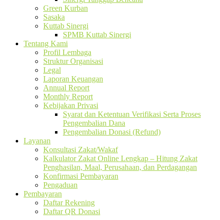
Green Kurban
Sasaka
Kuttab Sinergi
SPMB Kuttab Sinergi
Tentang Kami
Profil Lembaga
Struktur Organisasi
Legal
Laporan Keuangan
Annual Report
Monthly Report
Kebijakan Privasi
Syarat dan Ketentuan Verifikasi Serta Proses
Pengembalian Dana
Pengembalian Donasi (Refund)
Layanan
Konsultasi Zakat/Wakaf
Kalkulator Zakat Online Lengkap – Hitung Zakat
Penghasilan, Maal, Perusahaan, dan Perdagangan
Konfirmasi Pembayaran
Pengaduan
Pembayaran
Daftar Rekening
Daftar QR Donasi