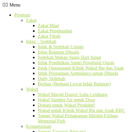
Menu
Program
Zakat
Zakat Maal
Zakat Penghasilan
Zakat Fitrah
Infaq – Sedekah
Infak & Sedekah Umum
Infaq Bulanan Dhuafa
Sedekah Makan Siang Hari Jumat
Infak Pendidikan Santri Penghafal Quran
Infak Operasional Klinik Wakaf Ibu dan Anak
Infak Pengadaan Ambulance untuk Dhuafa
Daily Sedekah
Berlian (Berbagi Lewat Infak Bulanan)
Wakaf
Wakaf Masjid Daarul Aulia Lembang
Wakaf Sumber Air untuk Desa
Donasi untuk Wakaf Produktif
Wakaf untuk Klinik Wakaf Ibu dan Anak RBC
Taman Wakaf Pemakaman Muslim Firdaus
Memorial Park
Kemanusiaan
Sinergi Tanggap Bencana