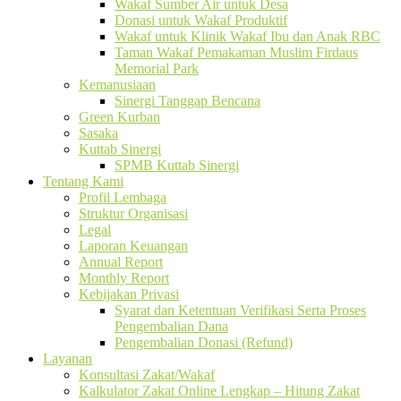
Wakaf Sumber Air untuk Desa
Donasi untuk Wakaf Produktif
Wakaf untuk Klinik Wakaf Ibu dan Anak RBC
Taman Wakaf Pemakaman Muslim Firdaus
Memorial Park
Kemanusiaan
Sinergi Tanggap Bencana
Green Kurban
Sasaka
Kuttab Sinergi
SPMB Kuttab Sinergi
Tentang Kami
Profil Lembaga
Struktur Organisasi
Legal
Laporan Keuangan
Annual Report
Monthly Report
Kebijakan Privasi
Syarat dan Ketentuan Verifikasi Serta Proses
Pengembalian Dana
Pengembalian Donasi (Refund)
Layanan
Konsultasi Zakat/Wakaf
Kalkulator Zakat Online Lengkap – Hitung Zakat