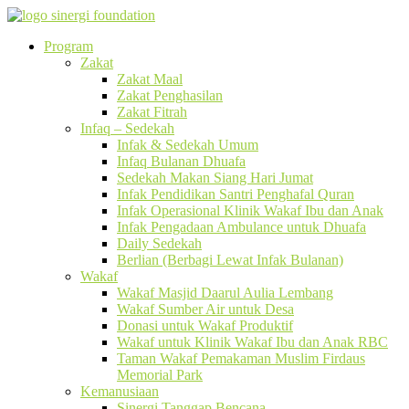
Program
Zakat
Zakat Maal
Zakat Penghasilan
Zakat Fitrah
Infaq – Sedekah
Infak & Sedekah Umum
Infaq Bulanan Dhuafa
Sedekah Makan Siang Hari Jumat
Infak Pendidikan Santri Penghafal Quran
Infak Operasional Klinik Wakaf Ibu dan Anak
Infak Pengadaan Ambulance untuk Dhuafa
Daily Sedekah
Berlian (Berbagi Lewat Infak Bulanan)
Wakaf
Wakaf Masjid Daarul Aulia Lembang
Wakaf Sumber Air untuk Desa
Donasi untuk Wakaf Produktif
Wakaf untuk Klinik Wakaf Ibu dan Anak RBC
Taman Wakaf Pemakaman Muslim Firdaus
Memorial Park
Kemanusiaan
Sinergi Tanggap Bencana