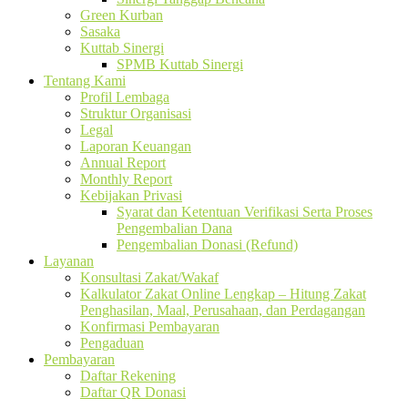
Green Kurban
Sasaka
Kuttab Sinergi
SPMB Kuttab Sinergi
Tentang Kami
Profil Lembaga
Struktur Organisasi
Legal
Laporan Keuangan
Annual Report
Monthly Report
Kebijakan Privasi
Syarat dan Ketentuan Verifikasi Serta Proses
Pengembalian Dana
Pengembalian Donasi (Refund)
Layanan
Konsultasi Zakat/Wakaf
Kalkulator Zakat Online Lengkap – Hitung Zakat
Penghasilan, Maal, Perusahaan, dan Perdagangan
Konfirmasi Pembayaran
Pengaduan
Pembayaran
Daftar Rekening
Daftar QR Donasi