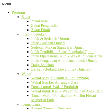
Menu
Program
Zakat
Zakat Maal
Zakat Penghasilan
Zakat Fitrah
Infaq – Sedekah
Infak & Sedekah Umum
Infaq Bulanan Dhuafa
Sedekah Makan Siang Hari Jumat
Infak Pendidikan Santri Penghafal Quran
Infak Operasional Klinik Wakaf Ibu dan Anak
Infak Pengadaan Ambulance untuk Dhuafa
Daily Sedekah
Berlian (Berbagi Lewat Infak Bulanan)
Wakaf
Wakaf Masjid Daarul Aulia Lembang
Wakaf Sumber Air untuk Desa
Donasi untuk Wakaf Produktif
Wakaf untuk Klinik Wakaf Ibu dan Anak RBC
Taman Wakaf Pemakaman Muslim Firdaus
Memorial Park
Kemanusiaan
Sinergi Tanggap Bencana