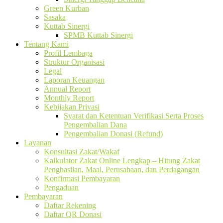
Green Kurban
Sasaka
Kuttab Sinergi
SPMB Kuttab Sinergi
Tentang Kami
Profil Lembaga
Struktur Organisasi
Legal
Laporan Keuangan
Annual Report
Monthly Report
Kebijakan Privasi
Syarat dan Ketentuan Verifikasi Serta Proses
Pengembalian Dana
Pengembalian Donasi (Refund)
Layanan
Konsultasi Zakat/Wakaf
Kalkulator Zakat Online Lengkap – Hitung Zakat
Penghasilan, Maal, Perusahaan, dan Perdagangan
Konfirmasi Pembayaran
Pengaduan
Pembayaran
Daftar Rekening
Daftar QR Donasi