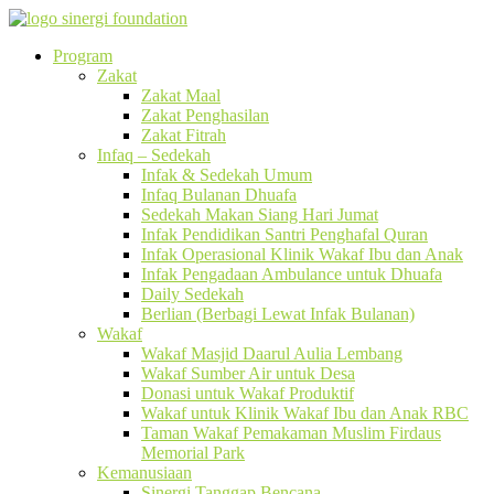
Program
Zakat
Zakat Maal
Zakat Penghasilan
Zakat Fitrah
Infaq – Sedekah
Infak & Sedekah Umum
Infaq Bulanan Dhuafa
Sedekah Makan Siang Hari Jumat
Infak Pendidikan Santri Penghafal Quran
Infak Operasional Klinik Wakaf Ibu dan Anak
Infak Pengadaan Ambulance untuk Dhuafa
Daily Sedekah
Berlian (Berbagi Lewat Infak Bulanan)
Wakaf
Wakaf Masjid Daarul Aulia Lembang
Wakaf Sumber Air untuk Desa
Donasi untuk Wakaf Produktif
Wakaf untuk Klinik Wakaf Ibu dan Anak RBC
Taman Wakaf Pemakaman Muslim Firdaus
Memorial Park
Kemanusiaan
Sinergi Tanggap Bencana