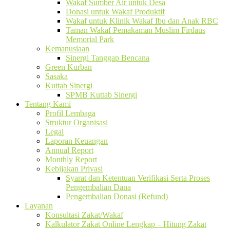
Wakaf Sumber Air untuk Desa
Donasi untuk Wakaf Produktif
Wakaf untuk Klinik Wakaf Ibu dan Anak RBC
Taman Wakaf Pemakaman Muslim Firdaus
Memorial Park
Kemanusiaan
Sinergi Tanggap Bencana
Green Kurban
Sasaka
Kuttab Sinergi
SPMB Kuttab Sinergi
Tentang Kami
Profil Lembaga
Struktur Organisasi
Legal
Laporan Keuangan
Annual Report
Monthly Report
Kebijakan Privasi
Syarat dan Ketentuan Verifikasi Serta Proses
Pengembalian Dana
Pengembalian Donasi (Refund)
Layanan
Konsultasi Zakat/Wakaf
Kalkulator Zakat Online Lengkap – Hitung Zakat