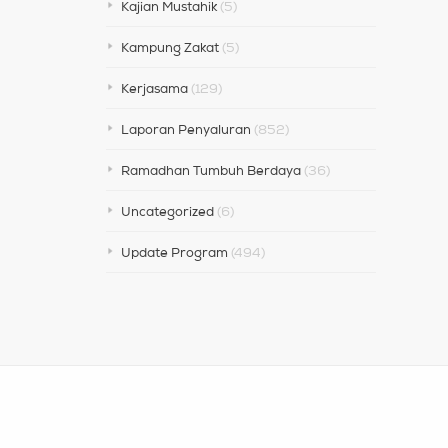
Kajian Mustahik
(5)
Kampung Zakat
(5)
Kerjasama
(129)
Laporan Penyaluran
(852)
Ramadhan Tumbuh Berdaya
(36)
Uncategorized
(6)
Update Program
(494)