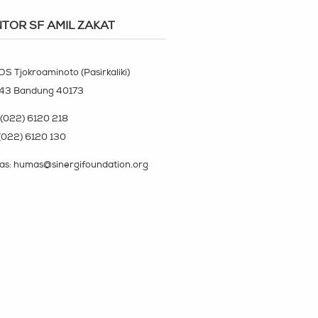
TOR SF AMIL ZAKAT
OS Tjokroaminoto (Pasirkaliki)
143 Bandung 40173
(022) 6120 218
(022) 6120 130
s: humas@sinergifoundation.org