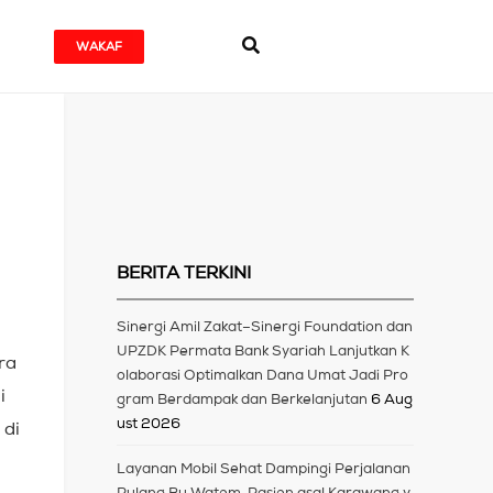
WAKAF
a
BERITA TERKINI
Sinergi Amil Zakat–Sinergi Foundation dan
UPZDK Permata Bank Syariah Lanjutkan K
ra
olaborasi Optimalkan Dana Umat Jadi Pro
i
gram Berdampak dan Berkelanjutan
6 Aug
ust 2026
 di
Layanan Mobil Sehat Dampingi Perjalanan
Pulang Bu Watem, Pasien asal Karawang y