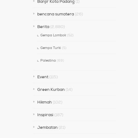
Banjir Kota Padang
(1)
bencana sumatera
(26)
Berita
(2,880)
Gempa Lombok
(52)
Gempa Turki
(5)
Palestina
(69)
Event
(115)
Green Kurban
(14)
Hikmah
(102)
Inspirasi
(187)
Jembatan
(21)