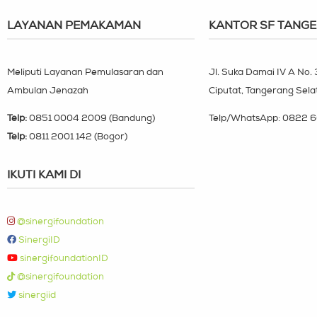
LAYANAN PEMAKAMAN
KANTOR SF TANG
Meliputi Layanan Pemulasaran dan
Jl. Suka Damai IV A No.
Ambulan Jenazah
Ciputat, Tangerang Sela
Telp:
0851 0004 2009 (Bandung)
Telp/WhatsApp:
0822 6
Telp:
0811 2001 142 (Bogor)
IKUTI KAMI DI
@sinergifoundation
SinergiID
sinergifoundationID
@sinergifoundation
sinergiid