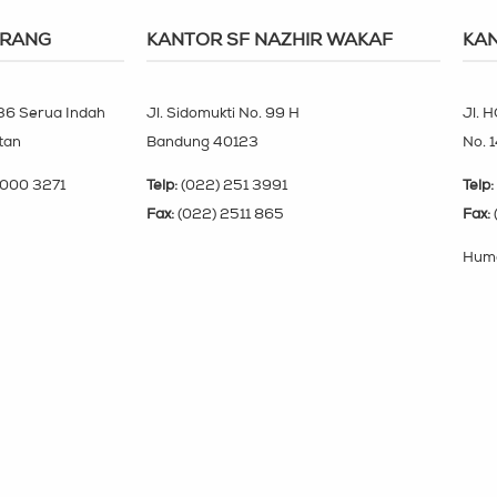
ERANG
KANTOR SF NAZHIR WAKAF
KAN
 36 Serua Indah
Jl. Sidomukti No. 99 H
Jl. H
tan
Bandung 40123
No. 
000 3271
Telp:
(022) 251 3991
Telp:
Fax:
(022) 2511 865
Fax:
Huma