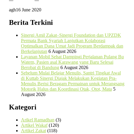
agh
16 June 2020
Berita Terkini
Sinergi Amil Zakat–Sinergi Foundation dan UPZDK
Permata Bank Syariah Lanjutkan Kolaborasi
Optimalkan Dana Umat Jadi Program Berdampak dan
Berkelanjutan
6 August 2026
Layanan Mobil Sehat Dampingi Perjalanan Pulang Bu
Watem, Pasien asal Karawang yang Baru Selesai
Berobat di Bandung
6 August 2026
Sebelum Mulai Belajar Menulis, Santri Tingkat Awal
di Kuttab Sinergi Diajak Melakukan Kegiatan Pra-
Menulis Berisi Beragam Permainan untuk Merangsang
Motorik Halus dan Koordinasi Otak, Otot, Mata
5
August 2026
Kategori
Arikel Ramadhan
(3)
Artikel Wakaf
(120)
Artikel Zakat
(118)