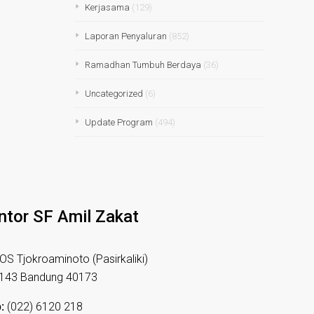
Kerjasama
(129)
Laporan Penyaluran
(852)
Ramadhan Tumbuh Berdaya
(36)
Uncategorized
(6)
Update Program
(494)
ntor SF Amil Zakat
HOS Tjokroaminoto (Pasirkaliki)
 143 Bandung 40173
:
(022) 6120 218