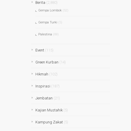
Berita
(2,880)
Gempa Lombok
(52)
Gempa Turki
(5)
Palestina
(69)
Event
(115)
Green Kurban
(14)
Hikmah
(102)
Inspirasi
(187)
Jembatan
(21)
Kajian Mustahik
(5)
Kampung Zakat
(5)