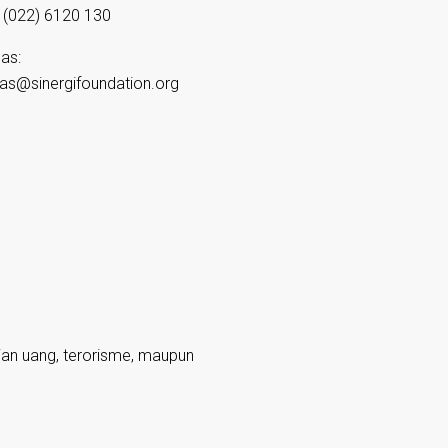
(022) 6120 130
as:
as@sinergifoundation.org
ian uang, terorisme, maupun