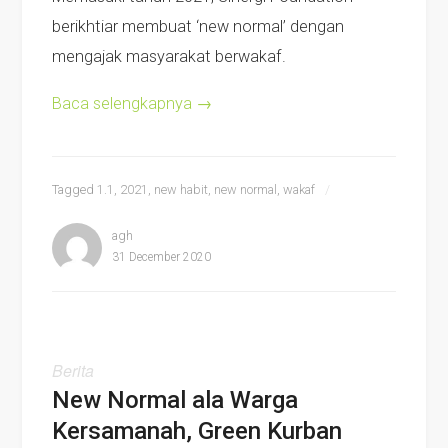
berikhtiar membuat ‘new normal’ dengan
mengajak masyarakat berwakaf.
Baca selengkapnya
→
Tagged
1.1
,
2021
,
new habit
,
new normal
,
wakaf
agh
31 December 2020
Berita
New Normal ala Warga
Kersamanah, Green Kurban