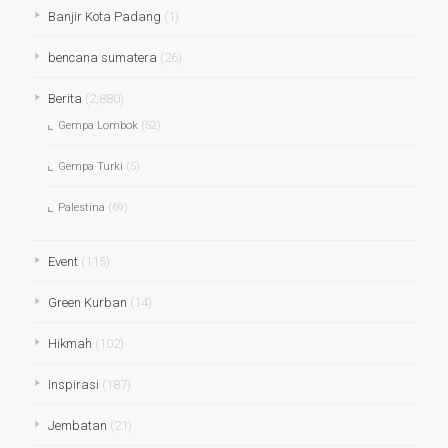
Banjir Kota Padang
(1)
bencana sumatera
(26)
Berita
(2,880)
Gempa Lombok
(52)
Gempa Turki
(5)
Palestina
(69)
Event
(115)
Green Kurban
(14)
Hikmah
(102)
Inspirasi
(187)
Jembatan
(21)