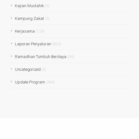
Kajian Mustahik
(5)
Kampung Zakat
(5)
Kerjasama
(129)
Laporan Penyaluran
(852)
Ramadhan Tumbuh Berdaya
(36)
Uncategorized
(6)
Update Program
(494)