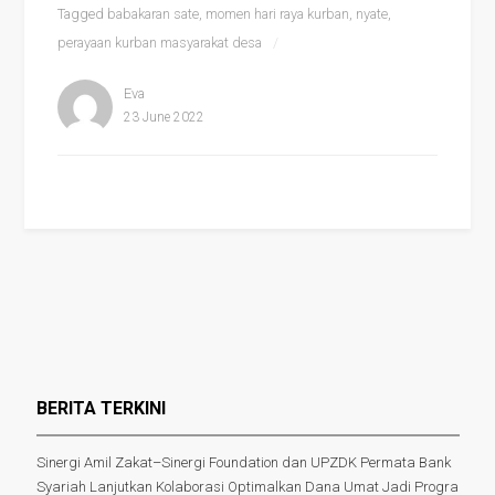
Tagged
babakaran sate
,
momen hari raya kurban
,
nyate
,
perayaan kurban masyarakat desa
Eva
23 June 2022
BERITA TERKINI
Sinergi Amil Zakat–Sinergi Foundation dan UPZDK Permata Bank
Syariah Lanjutkan Kolaborasi Optimalkan Dana Umat Jadi Progra