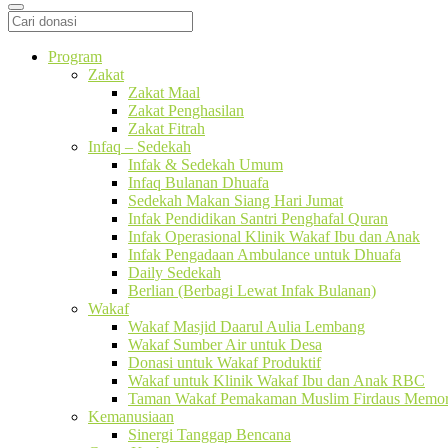
Program
Zakat
Zakat Maal
Zakat Penghasilan
Zakat Fitrah
Infaq – Sedekah
Infak & Sedekah Umum
Infaq Bulanan Dhuafa
Sedekah Makan Siang Hari Jumat
Infak Pendidikan Santri Penghafal Quran
Infak Operasional Klinik Wakaf Ibu dan Anak
Infak Pengadaan Ambulance untuk Dhuafa
Daily Sedekah
Berlian (Berbagi Lewat Infak Bulanan)
Wakaf
Wakaf Masjid Daarul Aulia Lembang
Wakaf Sumber Air untuk Desa
Donasi untuk Wakaf Produktif
Wakaf untuk Klinik Wakaf Ibu dan Anak RBC
Taman Wakaf Pemakaman Muslim Firdaus Memori
Kemanusiaan
Sinergi Tanggap Bencana