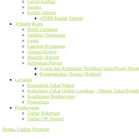
Green Kurban
Sasaka
Kuttab Sinergi
SPMB Kuttab Sinergi
Tentang Kami
Profil Lembaga
Struktur Organisasi
Legal
Laporan Keuangan
Annual Report
Monthly Report
Kebijakan Privasi
Syarat dan Ketentuan Verifikasi Serta Proses Pen
Pengembalian Donasi (Refund)
Layanan
Konsultasi Zakat/Wakaf
Kalkulator Zakat Online Lengkap – Hitung Zakat Pengha
Konfirmasi Pembayaran
Pengaduan
Pembayaran
Daftar Rekening
Daftar QR Donasi
Berita
,
Update Program