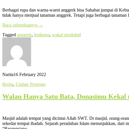
Berbagai rupa dan warna-warni anggrek bisa Sahabat jumpai di Kebu
tidak hanya menjual tanaman anggrek. Tetapi juga berbagai tanaman 
Baca selengkapnya
→
Tagged
anggrek
,
lembang
,
wakaf produktif
Narita
16 February 2022
Berita
,
Update Program
Walau Hanya Satu Bata, Donasimu Kekal 
Masjid adalah tempat yang dicintai Allah SWT. Di masjid, orang-o
sekedar tempat ibadah. Sejarah peradaban Islam menunjukkan, dari ma
“Barangsiapa…