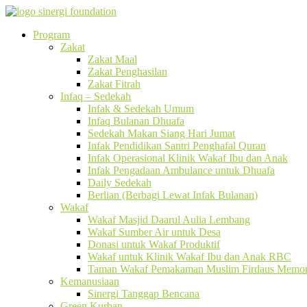
Program
Zakat
Zakat Maal
Zakat Penghasilan
Zakat Fitrah
Infaq – Sedekah
Infak & Sedekah Umum
Infaq Bulanan Dhuafa
Sedekah Makan Siang Hari Jumat
Infak Pendidikan Santri Penghafal Quran
Infak Operasional Klinik Wakaf Ibu dan Anak
Infak Pengadaan Ambulance untuk Dhuafa
Daily Sedekah
Berlian (Berbagi Lewat Infak Bulanan)
Wakaf
Wakaf Masjid Daarul Aulia Lembang
Wakaf Sumber Air untuk Desa
Donasi untuk Wakaf Produktif
Wakaf untuk Klinik Wakaf Ibu dan Anak RBC
Taman Wakaf Pemakaman Muslim Firdaus Memori
Kemanusiaan
Sinergi Tanggap Bencana
Green Kurban