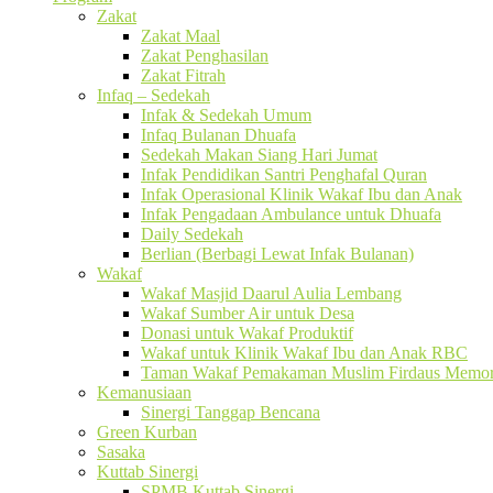
Zakat
Zakat Maal
Zakat Penghasilan
Zakat Fitrah
Infaq – Sedekah
Infak & Sedekah Umum
Infaq Bulanan Dhuafa
Sedekah Makan Siang Hari Jumat
Infak Pendidikan Santri Penghafal Quran
Infak Operasional Klinik Wakaf Ibu dan Anak
Infak Pengadaan Ambulance untuk Dhuafa
Daily Sedekah
Berlian (Berbagi Lewat Infak Bulanan)
Wakaf
Wakaf Masjid Daarul Aulia Lembang
Wakaf Sumber Air untuk Desa
Donasi untuk Wakaf Produktif
Wakaf untuk Klinik Wakaf Ibu dan Anak RBC
Taman Wakaf Pemakaman Muslim Firdaus Memori
Kemanusiaan
Sinergi Tanggap Bencana
Green Kurban
Sasaka
Kuttab Sinergi
SPMB Kuttab Sinergi