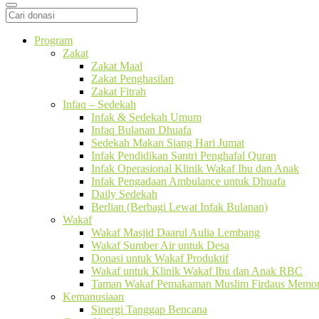
Program
Zakat
Zakat Maal
Zakat Penghasilan
Zakat Fitrah
Infaq – Sedekah
Infak & Sedekah Umum
Infaq Bulanan Dhuafa
Sedekah Makan Siang Hari Jumat
Infak Pendidikan Santri Penghafal Quran
Infak Operasional Klinik Wakaf Ibu dan Anak
Infak Pengadaan Ambulance untuk Dhuafa
Daily Sedekah
Berlian (Berbagi Lewat Infak Bulanan)
Wakaf
Wakaf Masjid Daarul Aulia Lembang
Wakaf Sumber Air untuk Desa
Donasi untuk Wakaf Produktif
Wakaf untuk Klinik Wakaf Ibu dan Anak RBC
Taman Wakaf Pemakaman Muslim Firdaus Memori
Kemanusiaan
Sinergi Tanggap Bencana