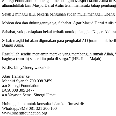
Sinergi Foundation kini tengah membangun Masjid Daarul Aulia di 
alhamdulillah kini Masjid Darul Aulia telah memasuki tahap pemban
Sejak 2 minggu lalu, pekerja bangunan sudah mulai menggali lubang
Mohon doa dan dukungannya ya, Sahabat. Agar Masjid Darul Aulia d
Sahabat, yuk persiapkan bekal terbaik untuk pulang ke Negeri Akhi
Sebab masjid ini akan digunakan para penghafal Al Quran untuk beri
Daarul Aulia.
Rasulullah sendiri menjamin mereka yang membangun rumah Allah, “
baginya (rumah) seperti itu pula di surga.” (HR. Ibnu Majah)
KLIK: bit.ly/sinergiwakafkita
Atau Transfer ke :
Mandiri Syariah 700.098.3459
a.n Sinergi Foundation
BCA 008 305 3477
a.n Yayasan Semai Sinergi Umat
Hubungi kami untuk konsultasi dan konfirmasi di:
Whatsapp/SMS 081 321 200 100
www.sinergifoundation.org