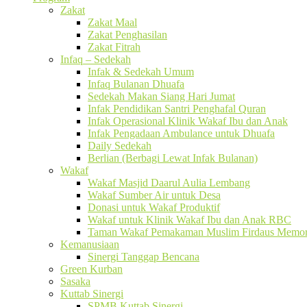
Zakat
Zakat Maal
Zakat Penghasilan
Zakat Fitrah
Infaq – Sedekah
Infak & Sedekah Umum
Infaq Bulanan Dhuafa
Sedekah Makan Siang Hari Jumat
Infak Pendidikan Santri Penghafal Quran
Infak Operasional Klinik Wakaf Ibu dan Anak
Infak Pengadaan Ambulance untuk Dhuafa
Daily Sedekah
Berlian (Berbagi Lewat Infak Bulanan)
Wakaf
Wakaf Masjid Daarul Aulia Lembang
Wakaf Sumber Air untuk Desa
Donasi untuk Wakaf Produktif
Wakaf untuk Klinik Wakaf Ibu dan Anak RBC
Taman Wakaf Pemakaman Muslim Firdaus Memori
Kemanusiaan
Sinergi Tanggap Bencana
Green Kurban
Sasaka
Kuttab Sinergi
SPMB Kuttab Sinergi