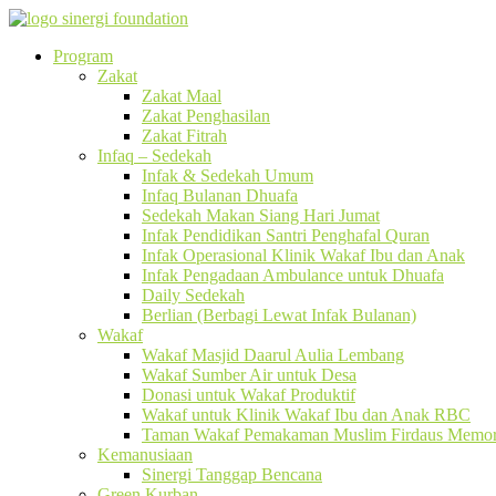
Program
Zakat
Zakat Maal
Zakat Penghasilan
Zakat Fitrah
Infaq – Sedekah
Infak & Sedekah Umum
Infaq Bulanan Dhuafa
Sedekah Makan Siang Hari Jumat
Infak Pendidikan Santri Penghafal Quran
Infak Operasional Klinik Wakaf Ibu dan Anak
Infak Pengadaan Ambulance untuk Dhuafa
Daily Sedekah
Berlian (Berbagi Lewat Infak Bulanan)
Wakaf
Wakaf Masjid Daarul Aulia Lembang
Wakaf Sumber Air untuk Desa
Donasi untuk Wakaf Produktif
Wakaf untuk Klinik Wakaf Ibu dan Anak RBC
Taman Wakaf Pemakaman Muslim Firdaus Memori
Kemanusiaan
Sinergi Tanggap Bencana
Green Kurban