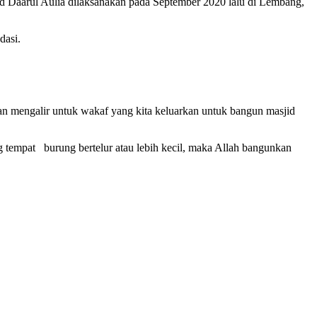
 Daarul Aulia dilaksanakan pada September 2020 lalu di Lembang,
dasi.
an mengalir untuk wakaf yang kita keluarkan untuk bangun masjid
tempat burung bertelur atau lebih kecil, maka Allah bangunkan