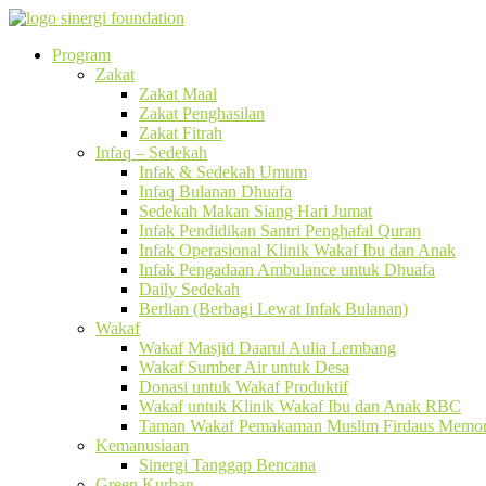
Program
Zakat
Zakat Maal
Zakat Penghasilan
Zakat Fitrah
Infaq – Sedekah
Infak & Sedekah Umum
Infaq Bulanan Dhuafa
Sedekah Makan Siang Hari Jumat
Infak Pendidikan Santri Penghafal Quran
Infak Operasional Klinik Wakaf Ibu dan Anak
Infak Pengadaan Ambulance untuk Dhuafa
Daily Sedekah
Berlian (Berbagi Lewat Infak Bulanan)
Wakaf
Wakaf Masjid Daarul Aulia Lembang
Wakaf Sumber Air untuk Desa
Donasi untuk Wakaf Produktif
Wakaf untuk Klinik Wakaf Ibu dan Anak RBC
Taman Wakaf Pemakaman Muslim Firdaus Memori
Kemanusiaan
Sinergi Tanggap Bencana
Green Kurban