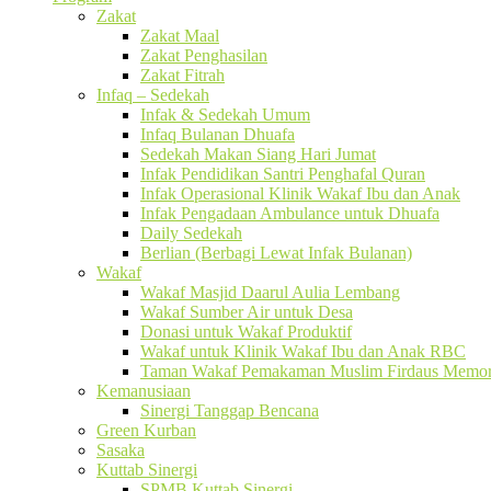
Zakat
Zakat Maal
Zakat Penghasilan
Zakat Fitrah
Infaq – Sedekah
Infak & Sedekah Umum
Infaq Bulanan Dhuafa
Sedekah Makan Siang Hari Jumat
Infak Pendidikan Santri Penghafal Quran
Infak Operasional Klinik Wakaf Ibu dan Anak
Infak Pengadaan Ambulance untuk Dhuafa
Daily Sedekah
Berlian (Berbagi Lewat Infak Bulanan)
Wakaf
Wakaf Masjid Daarul Aulia Lembang
Wakaf Sumber Air untuk Desa
Donasi untuk Wakaf Produktif
Wakaf untuk Klinik Wakaf Ibu dan Anak RBC
Taman Wakaf Pemakaman Muslim Firdaus Memori
Kemanusiaan
Sinergi Tanggap Bencana
Green Kurban
Sasaka
Kuttab Sinergi
SPMB Kuttab Sinergi