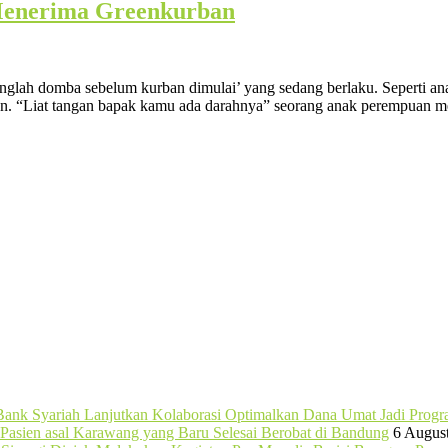
Menerima Greenkurban
‘hitunglah domba sebelum kurban dimulai’ yang sedang berlaku. Sepert
. “Liat tangan bapak kamu ada darahnya” seorang anak perempuan m
ank Syariah Lanjutkan Kolaborasi Optimalkan Dana Umat Jadi Prog
Pasien asal Karawang yang Baru Selesai Berobat di Bandung
6 Augus