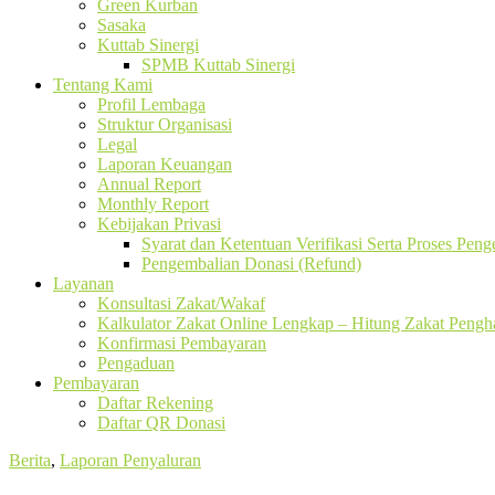
Green Kurban
Sasaka
Kuttab Sinergi
SPMB Kuttab Sinergi
Tentang Kami
Profil Lembaga
Struktur Organisasi
Legal
Laporan Keuangan
Annual Report
Monthly Report
Kebijakan Privasi
Syarat dan Ketentuan Verifikasi Serta Proses Pen
Pengembalian Donasi (Refund)
Layanan
Konsultasi Zakat/Wakaf
Kalkulator Zakat Online Lengkap – Hitung Zakat Pengha
Konfirmasi Pembayaran
Pengaduan
Pembayaran
Daftar Rekening
Daftar QR Donasi
Berita
,
Laporan Penyaluran