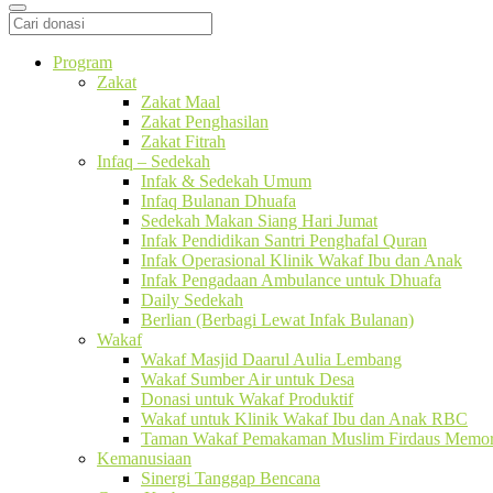
Program
Zakat
Zakat Maal
Zakat Penghasilan
Zakat Fitrah
Infaq – Sedekah
Infak & Sedekah Umum
Infaq Bulanan Dhuafa
Sedekah Makan Siang Hari Jumat
Infak Pendidikan Santri Penghafal Quran
Infak Operasional Klinik Wakaf Ibu dan Anak
Infak Pengadaan Ambulance untuk Dhuafa
Daily Sedekah
Berlian (Berbagi Lewat Infak Bulanan)
Wakaf
Wakaf Masjid Daarul Aulia Lembang
Wakaf Sumber Air untuk Desa
Donasi untuk Wakaf Produktif
Wakaf untuk Klinik Wakaf Ibu dan Anak RBC
Taman Wakaf Pemakaman Muslim Firdaus Memori
Kemanusiaan
Sinergi Tanggap Bencana