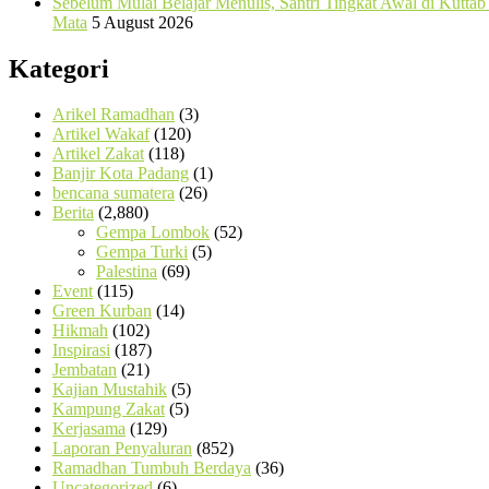
Sebelum Mulai Belajar Menulis, Santri Tingkat Awal di Kutta
Mata
5 August 2026
Kategori
Arikel Ramadhan
(3)
Artikel Wakaf
(120)
Artikel Zakat
(118)
Banjir Kota Padang
(1)
bencana sumatera
(26)
Berita
(2,880)
Gempa Lombok
(52)
Gempa Turki
(5)
Palestina
(69)
Event
(115)
Green Kurban
(14)
Hikmah
(102)
Inspirasi
(187)
Jembatan
(21)
Kajian Mustahik
(5)
Kampung Zakat
(5)
Kerjasama
(129)
Laporan Penyaluran
(852)
Ramadhan Tumbuh Berdaya
(36)
Uncategorized
(6)