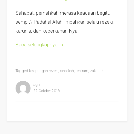
Sahabat, pernahkah merasa keadaan begitu
sempit? Padahal Allah limpahkan selalu rezeki,
karunia, dan keberkahan-Nya.
Baca selengkapnya
→
Tagged
kelapangan rezeki
,
sedekah
,
tentram
,
zakat
agh
22 October 2018