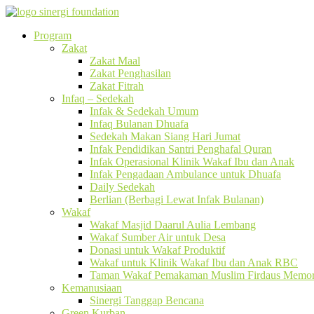
Program
Zakat
Zakat Maal
Zakat Penghasilan
Zakat Fitrah
Infaq – Sedekah
Infak & Sedekah Umum
Infaq Bulanan Dhuafa
Sedekah Makan Siang Hari Jumat
Infak Pendidikan Santri Penghafal Quran
Infak Operasional Klinik Wakaf Ibu dan Anak
Infak Pengadaan Ambulance untuk Dhuafa
Daily Sedekah
Berlian (Berbagi Lewat Infak Bulanan)
Wakaf
Wakaf Masjid Daarul Aulia Lembang
Wakaf Sumber Air untuk Desa
Donasi untuk Wakaf Produktif
Wakaf untuk Klinik Wakaf Ibu dan Anak RBC
Taman Wakaf Pemakaman Muslim Firdaus Memori
Kemanusiaan
Sinergi Tanggap Bencana
Green Kurban