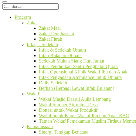
Program
Zakat
Zakat Maal
Zakat Penghasilan
Zakat Fitrah
Infaq – Sedekah
Infak & Sedekah Umum
Infaq Bulanan Dhuafa
Sedekah Makan Siang Hari Jumat
Infak Pendidikan Santri Penghafal Quran
Infak Operasional Klinik Wakaf Ibu dan Anak
Infak Pengadaan Ambulance untuk Dhuafa
Daily Sedekah
Berlian (Berbagi Lewat Infak Bulanan)
Wakaf
Wakaf Masjid Daarul Aulia Lembang
Wakaf Sumber Air untuk Desa
Donasi untuk Wakaf Produktif
Wakaf untuk Klinik Wakaf Ibu dan Anak RBC
Taman Wakaf Pemakaman Muslim Firdaus Memori
Kemanusiaan
Sinergi Tanggap Bencana