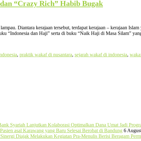
 dan “Crazy Rich” Habib Bugak
 lampau. Diantara kerajaan tersebut, terdapat kerajaan – kerajaan Isla
uku “Indonesia dan Haji” serta di buku “Naik Haji di Masa Silam” yang
indonesia
,
praktik wakaf di nusantara
,
sejarah wakaf di indonesia
,
waka
ank Syariah Lanjutkan Kolaborasi Optimalkan Dana Umat Jadi Prog
Pasien asal Karawang yang Baru Selesai Berobat di Bandung
6 Augus
b Sinergi Diajak Melakukan Kegiatan Pra-Menulis Berisi Beragam Per