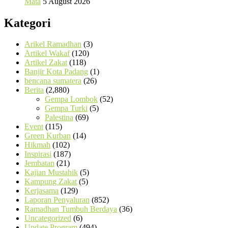
Mata
5 August 2026
Kategori
Arikel Ramadhan
(3)
Artikel Wakaf
(120)
Artikel Zakat
(118)
Banjir Kota Padang
(1)
bencana sumatera
(26)
Berita
(2,880)
Gempa Lombok
(52)
Gempa Turki
(5)
Palestina
(69)
Event
(115)
Green Kurban
(14)
Hikmah
(102)
Inspirasi
(187)
Jembatan
(21)
Kajian Mustahik
(5)
Kampung Zakat
(5)
Kerjasama
(129)
Laporan Penyaluran
(852)
Ramadhan Tumbuh Berdaya
(36)
Uncategorized
(6)
Update Program
(494)