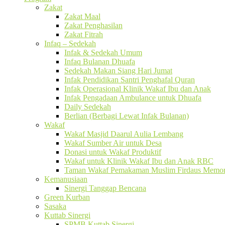
Zakat
Zakat Maal
Zakat Penghasilan
Zakat Fitrah
Infaq – Sedekah
Infak & Sedekah Umum
Infaq Bulanan Dhuafa
Sedekah Makan Siang Hari Jumat
Infak Pendidikan Santri Penghafal Quran
Infak Operasional Klinik Wakaf Ibu dan Anak
Infak Pengadaan Ambulance untuk Dhuafa
Daily Sedekah
Berlian (Berbagi Lewat Infak Bulanan)
Wakaf
Wakaf Masjid Daarul Aulia Lembang
Wakaf Sumber Air untuk Desa
Donasi untuk Wakaf Produktif
Wakaf untuk Klinik Wakaf Ibu dan Anak RBC
Taman Wakaf Pemakaman Muslim Firdaus Memori
Kemanusiaan
Sinergi Tanggap Bencana
Green Kurban
Sasaka
Kuttab Sinergi
SPMB Kuttab Sinergi