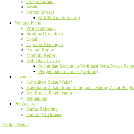
Green Kurban
Sasaka
Kuttab Sinergi
SPMB Kuttab Sinergi
Tentang Kami
Profil Lembaga
Struktur Organisasi
Legal
Laporan Keuangan
Annual Report
Monthly Report
Kebijakan Privasi
Syarat dan Ketentuan Verifikasi Serta Proses Pen
Pengembalian Donasi (Refund)
Layanan
Konsultasi Zakat/Wakaf
Kalkulator Zakat Online Lengkap – Hitung Zakat Pengha
Konfirmasi Pembayaran
Pengaduan
Pembayaran
Daftar Rekening
Daftar QR Donasi
Artikel Wakaf