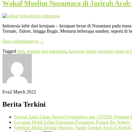
Wakaf Muslim Nusantara di Jazirah Arab
Indonesia lahir dari kerajaan – kerajaan besar di Nusantara pada masa
Ternate, Tidore, hingga Bugis. Menurut beberapa sumber, seperti di b
Baca selengkapnya
→
Tagged
haji
,
jemaah haji indonesia
,
kerajaan islam
,
kerajaan islam di 
Eva
2 March 2022
Berita Terkini
Sinergi Amil Zakat–Sinergi Foundation dan UPZDK Permata B
Layanan Mobil Sehat Dampingi Perjalanan Pulang Bu Watem, 
Sebelum Mulai Belajar Menulis, Santri Tingkat Awal di Kutta