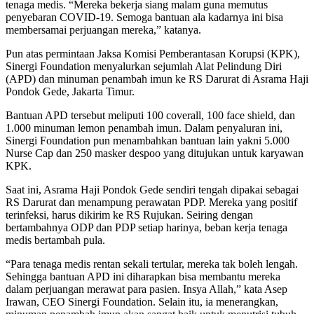
tenaga medis. “Mereka bekerja siang malam guna memutus
penyebaran COVID-19. Semoga bantuan ala kadarnya ini bisa
membersamai perjuangan mereka,” katanya.
Pun atas permintaan Jaksa Komisi Pemberantasan Korupsi (KPK),
Sinergi Foundation menyalurkan sejumlah Alat Pelindung Diri
(APD) dan minuman penambah imun ke RS Darurat di Asrama Haji
Pondok Gede, Jakarta Timur.
Bantuan APD tersebut meliputi 100 coverall, 100 face shield, dan
1.000 minuman lemon penambah imun. Dalam penyaluran ini,
Sinergi Foundation pun menambahkan bantuan lain yakni 5.000
Nurse Cap dan 250 masker despoo yang ditujukan untuk karyawan
KPK.
Saat ini, Asrama Haji Pondok Gede sendiri tengah dipakai sebagai
RS Darurat dan menampung perawatan PDP. Mereka yang positif
terinfeksi, harus dikirim ke RS Rujukan. Seiring dengan
bertambahnya ODP dan PDP setiap harinya, beban kerja tenaga
medis bertambah pula.
“Para tenaga medis rentan sekali tertular, mereka tak boleh lengah.
Sehingga bantuan APD ini diharapkan bisa membantu mereka
dalam perjuangan merawat para pasien. Insya Allah,” kata Asep
Irawan, CEO Sinergi Foundation. Selain itu, ia menerangkan,