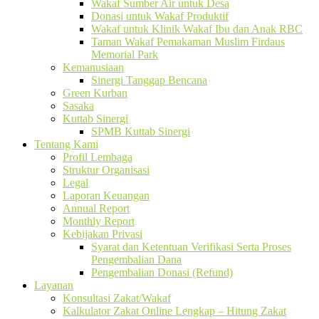
Wakaf Sumber Air untuk Desa
Donasi untuk Wakaf Produktif
Wakaf untuk Klinik Wakaf Ibu dan Anak RBC
Taman Wakaf Pemakaman Muslim Firdaus
Memorial Park
Kemanusiaan
Sinergi Tanggap Bencana
Green Kurban
Sasaka
Kuttab Sinergi
SPMB Kuttab Sinergi
Tentang Kami
Profil Lembaga
Struktur Organisasi
Legal
Laporan Keuangan
Annual Report
Monthly Report
Kebijakan Privasi
Syarat dan Ketentuan Verifikasi Serta Proses
Pengembalian Dana
Pengembalian Donasi (Refund)
Layanan
Konsultasi Zakat/Wakaf
Kalkulator Zakat Online Lengkap – Hitung Zakat