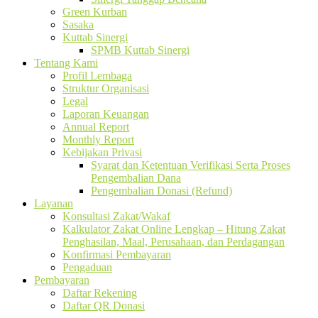
Green Kurban
Sasaka
Kuttab Sinergi
SPMB Kuttab Sinergi
Tentang Kami
Profil Lembaga
Struktur Organisasi
Legal
Laporan Keuangan
Annual Report
Monthly Report
Kebijakan Privasi
Syarat dan Ketentuan Verifikasi Serta Proses
Pengembalian Dana
Pengembalian Donasi (Refund)
Layanan
Konsultasi Zakat/Wakaf
Kalkulator Zakat Online Lengkap – Hitung Zakat
Penghasilan, Maal, Perusahaan, dan Perdagangan
Konfirmasi Pembayaran
Pengaduan
Pembayaran
Daftar Rekening
Daftar QR Donasi