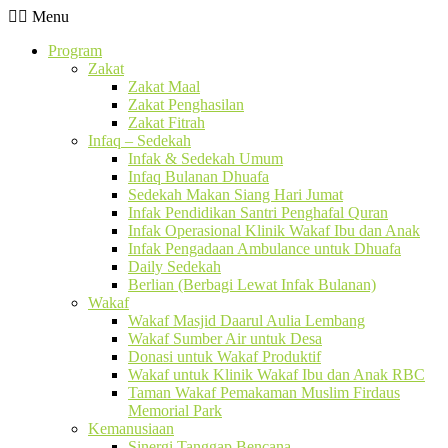
Menu
Program
Zakat
Zakat Maal
Zakat Penghasilan
Zakat Fitrah
Infaq – Sedekah
Infak & Sedekah Umum
Infaq Bulanan Dhuafa
Sedekah Makan Siang Hari Jumat
Infak Pendidikan Santri Penghafal Quran
Infak Operasional Klinik Wakaf Ibu dan Anak
Infak Pengadaan Ambulance untuk Dhuafa
Daily Sedekah
Berlian (Berbagi Lewat Infak Bulanan)
Wakaf
Wakaf Masjid Daarul Aulia Lembang
Wakaf Sumber Air untuk Desa
Donasi untuk Wakaf Produktif
Wakaf untuk Klinik Wakaf Ibu dan Anak RBC
Taman Wakaf Pemakaman Muslim Firdaus
Memorial Park
Kemanusiaan
Sinergi Tanggap Bencana