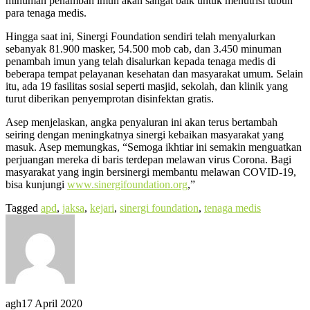
minuman penambah imun akan sangat baik untuk menutrisi tubuh
para tenaga medis.
Hingga saat ini, Sinergi Foundation sendiri telah menyalurkan
sebanyak 81.900 masker, 54.500 mob cab, dan 3.450 minuman
penambah imun yang telah disalurkan kepada tenaga medis di
beberapa tempat pelayanan kesehatan dan masyarakat umum. Selain
itu, ada 19 fasilitas sosial seperti masjid, sekolah, dan klinik yang
turut diberikan penyemprotan disinfektan gratis.
Asep menjelaskan, angka penyaluran ini akan terus bertambah
seiring dengan meningkatnya sinergi kebaikan masyarakat yang
masuk. Asep memungkas, “Semoga ikhtiar ini semakin menguatkan
perjuangan mereka di baris terdepan melawan virus Corona. Bagi
masyarakat yang ingin bersinergi membantu melawan COVID-19,
bisa kunjungi
www.sinergifoundation.org
,”
Tagged
apd
,
jaksa
,
kejari
,
sinergi foundation
,
tenaga medis
agh
17 April 2020