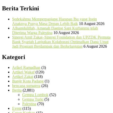
Berita Terkini
Sedekahmu Memperpanjang Harapan Ibu yang Ingin
Anaknya Punya Masa Depan Lebih Baik
10 August 2026
Alhamdulillah, Amanah Daging Sapi Kurbanmu telah
Diterima Warga Palestina
10 August 2026
Sinergi Amil Zakat–Sinergi Foundation dan UPZDK Permata
Bank Syariah Lanjutkan Kolaborasi Optimalkan Dana Umat
Jadi Program Berdampak dan Berkelanjutan
6 August 2026
Kategori
Arikel Ramadhan
(3)
Artikel Wakaf
(120)
Artikel Zakat
(118)
Banjir Kota Padang
(1)
bencana sumatera
(26)
Berita
(2,881)
Gempa Lombok
(52)
Gempa Turki
(5)
Palestina
(70)
Event
(115)
Green Kurban
(15)