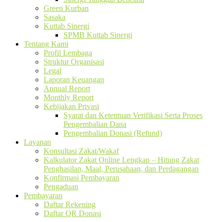
Green Kurban
Sasaka
Kuttab Sinergi
SPMB Kuttab Sinergi
Tentang Kami
Profil Lembaga
Struktur Organisasi
Legal
Laporan Keuangan
Annual Report
Monthly Report
Kebijakan Privasi
Syarat dan Ketentuan Verifikasi Serta Proses
Pengembalian Dana
Pengembalian Donasi (Refund)
Layanan
Konsultasi Zakat/Wakaf
Kalkulator Zakat Online Lengkap – Hitung Zakat
Penghasilan, Maal, Perusahaan, dan Perdagangan
Konfirmasi Pembayaran
Pengaduan
Pembayaran
Daftar Rekening
Daftar QR Donasi