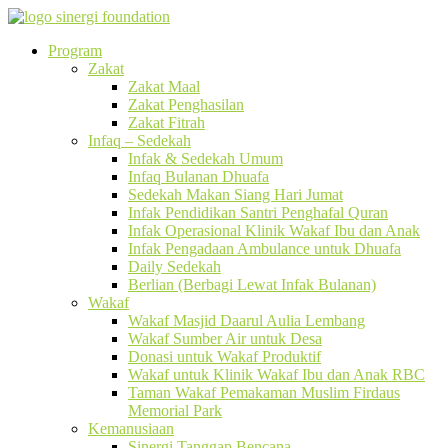
Program
Zakat
Zakat Maal
Zakat Penghasilan
Zakat Fitrah
Infaq – Sedekah
Infak & Sedekah Umum
Infaq Bulanan Dhuafa
Sedekah Makan Siang Hari Jumat
Infak Pendidikan Santri Penghafal Quran
Infak Operasional Klinik Wakaf Ibu dan Anak
Infak Pengadaan Ambulance untuk Dhuafa
Daily Sedekah
Berlian (Berbagi Lewat Infak Bulanan)
Wakaf
Wakaf Masjid Daarul Aulia Lembang
Wakaf Sumber Air untuk Desa
Donasi untuk Wakaf Produktif
Wakaf untuk Klinik Wakaf Ibu dan Anak RBC
Taman Wakaf Pemakaman Muslim Firdaus
Memorial Park
Kemanusiaan
Sinergi Tanggap Bencana