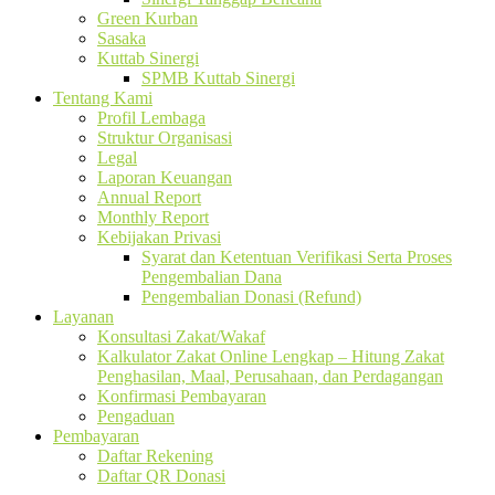
Green Kurban
Sasaka
Kuttab Sinergi
SPMB Kuttab Sinergi
Tentang Kami
Profil Lembaga
Struktur Organisasi
Legal
Laporan Keuangan
Annual Report
Monthly Report
Kebijakan Privasi
Syarat dan Ketentuan Verifikasi Serta Proses
Pengembalian Dana
Pengembalian Donasi (Refund)
Layanan
Konsultasi Zakat/Wakaf
Kalkulator Zakat Online Lengkap – Hitung Zakat
Penghasilan, Maal, Perusahaan, dan Perdagangan
Konfirmasi Pembayaran
Pengaduan
Pembayaran
Daftar Rekening
Daftar QR Donasi