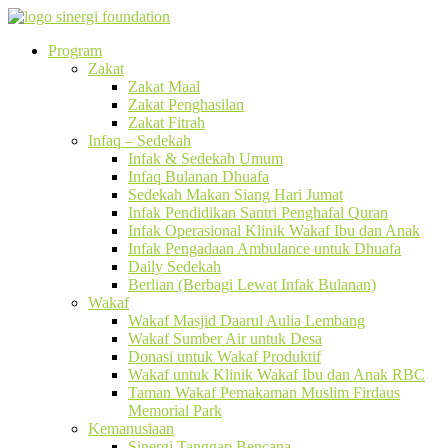
Program
Zakat
Zakat Maal
Zakat Penghasilan
Zakat Fitrah
Infaq – Sedekah
Infak & Sedekah Umum
Infaq Bulanan Dhuafa
Sedekah Makan Siang Hari Jumat
Infak Pendidikan Santri Penghafal Quran
Infak Operasional Klinik Wakaf Ibu dan Anak
Infak Pengadaan Ambulance untuk Dhuafa
Daily Sedekah
Berlian (Berbagi Lewat Infak Bulanan)
Wakaf
Wakaf Masjid Daarul Aulia Lembang
Wakaf Sumber Air untuk Desa
Donasi untuk Wakaf Produktif
Wakaf untuk Klinik Wakaf Ibu dan Anak RBC
Taman Wakaf Pemakaman Muslim Firdaus
Memorial Park
Kemanusiaan
Sinergi Tanggap Bencana