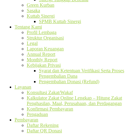
Green Kurban
Sasaka
Kuttab Sinergi
SPMB Kuttab Sinergi
Tentang Kami
Profil Lembaga
Struktur Organisasi
Legal
Laporan Keuangan
Annual Report
Monthly Report
Kebijakan Privasi
Syarat dan Ketentuan Verifikasi Serta Proses
Pengembalian Dana
Pengembalian Donasi (Refund)
Layanan
Konsultasi Zakat/Wakaf
Kalkulator Zakat Online Lengkap – Hitung Zakat
Penghasilan, Maal, Perusahaan, dan Perdagangan
Konfirmasi Pembayaran
Pengaduan
Pembayaran
Daftar Rekening
Daftar QR Donasi