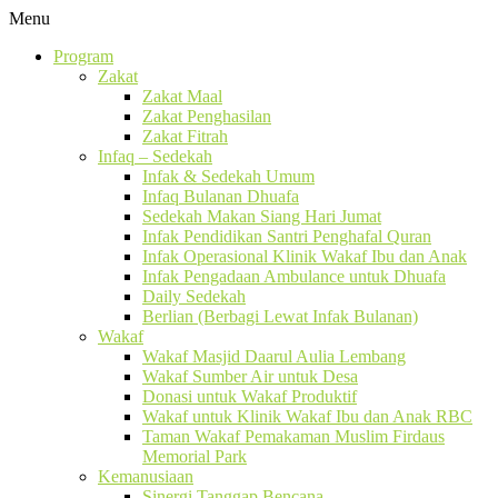
Menu
Program
Zakat
Zakat Maal
Zakat Penghasilan
Zakat Fitrah
Infaq – Sedekah
Infak & Sedekah Umum
Infaq Bulanan Dhuafa
Sedekah Makan Siang Hari Jumat
Infak Pendidikan Santri Penghafal Quran
Infak Operasional Klinik Wakaf Ibu dan Anak
Infak Pengadaan Ambulance untuk Dhuafa
Daily Sedekah
Berlian (Berbagi Lewat Infak Bulanan)
Wakaf
Wakaf Masjid Daarul Aulia Lembang
Wakaf Sumber Air untuk Desa
Donasi untuk Wakaf Produktif
Wakaf untuk Klinik Wakaf Ibu dan Anak RBC
Taman Wakaf Pemakaman Muslim Firdaus
Memorial Park
Kemanusiaan
Sinergi Tanggap Bencana