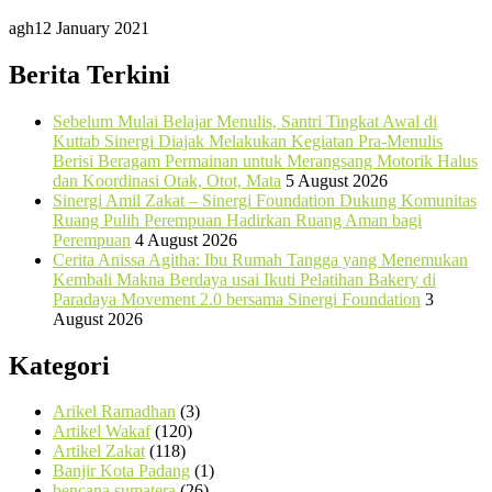
agh
12 January 2021
Berita Terkini
Sebelum Mulai Belajar Menulis, Santri Tingkat Awal di
Kuttab Sinergi Diajak Melakukan Kegiatan Pra-Menulis
Berisi Beragam Permainan untuk Merangsang Motorik Halus
dan Koordinasi Otak, Otot, Mata
5 August 2026
Sinergi Amil Zakat – Sinergi Foundation Dukung Komunitas
Ruang Pulih Perempuan Hadirkan Ruang Aman bagi
Perempuan
4 August 2026
Cerita Anissa Agitha: Ibu Rumah Tangga yang Menemukan
Kembali Makna Berdaya usai Ikuti Pelatihan Bakery di
Paradaya Movement 2.0 bersama Sinergi Foundation
3
August 2026
Kategori
Arikel Ramadhan
(3)
Artikel Wakaf
(120)
Artikel Zakat
(118)
Banjir Kota Padang
(1)
bencana sumatera
(26)