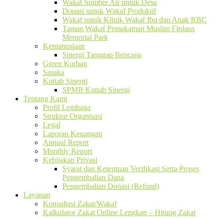
Wakaf Sumber Air untuk Desa
Donasi untuk Wakaf Produktif
Wakaf untuk Klinik Wakaf Ibu dan Anak RBC
Taman Wakaf Pemakaman Muslim Firdaus
Memorial Park
Kemanusiaan
Sinergi Tanggap Bencana
Green Kurban
Sasaka
Kuttab Sinergi
SPMB Kuttab Sinergi
Tentang Kami
Profil Lembaga
Struktur Organisasi
Legal
Laporan Keuangan
Annual Report
Monthly Report
Kebijakan Privasi
Syarat dan Ketentuan Verifikasi Serta Proses
Pengembalian Dana
Pengembalian Donasi (Refund)
Layanan
Konsultasi Zakat/Wakaf
Kalkulator Zakat Online Lengkap – Hitung Zakat