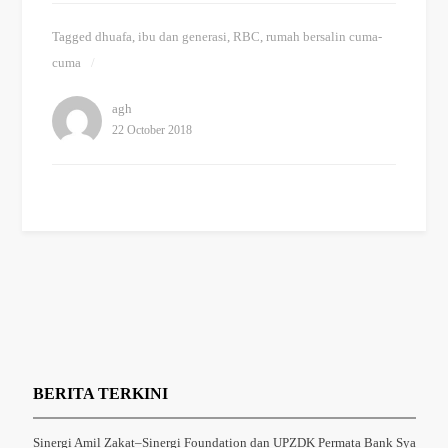
Tagged
dhuafa
,
ibu dan generasi
,
RBC
,
rumah bersalin cuma-
cuma
agh
22 October 2018
BERITA TERKINI
Sinergi Amil Zakat–Sinergi Foundation dan UPZDK Permata Bank Sya