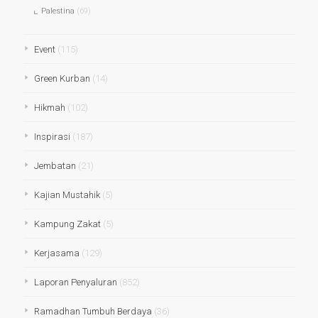
Palestina
(69)
Event
(115)
Green Kurban
(14)
Hikmah
(102)
Inspirasi
(187)
Jembatan
(21)
Kajian Mustahik
(5)
Kampung Zakat
(5)
Kerjasama
(129)
Laporan Penyaluran
(852)
Ramadhan Tumbuh Berdaya
(36)