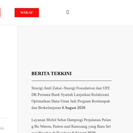
WAKAF
BERITA TERKINI
Sinergi Amil Zakat–Sinergi Foundation dan UPZ
DK Permata Bank Syariah Lanjutkan Kolaborasi
Optimalkan Dana Umat Jadi Program Berdampak
dan Berkelanjutan
6 August 2026
Layanan Mobil Sehat Dampingi Perjalanan Pulan
g Bu Watem, Pasien asal Karawang yang Baru Sel
alu
esai Berobat di Bandung
6 August 2026