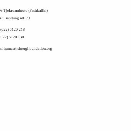
OS Tjokroaminoto (Pasirkaliki)
143 Bandung 40173
(022) 6120 218
(022) 6120 130
: humas@sinergifoundation.org