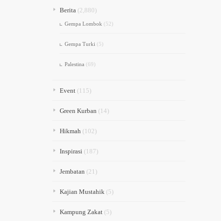
Berita
(2,880)
Gempa Lombok
(52)
Gempa Turki
(5)
Palestina
(69)
Event
(115)
Green Kurban
(14)
Hikmah
(102)
Inspirasi
(187)
Jembatan
(21)
Kajian Mustahik
(5)
Kampung Zakat
(5)