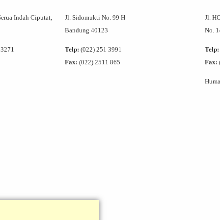
Serua Indah Ciputat,
Jl. Sidomukti No. 99 H
Jl. H
Bandung 40123
No. 
 3271
Telp:
(022) 251 3991
Telp:
Fax:
(022) 2511 865
Fax:
Humas