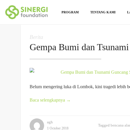
PROGRAM
TENTANG KAMI
L
Berita
Gempa Bumi dan Tsunami 
Belum mengering luka di Lombok, kini tragedi lebih 
Baca selengkapnya
→
agh
Tagged
bencana al
1 October 2018