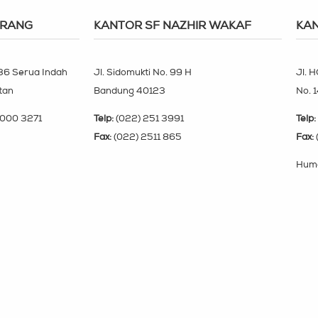
ERANG
KANTOR SF NAZHIR WAKAF
KAN
 36 Serua Indah
Jl. Sidomukti No. 99 H
Jl. H
tan
Bandung 40123
No. 
000 3271
Telp:
(022) 251 3991
Telp:
Fax:
(022) 2511 865
Fax:
Huma