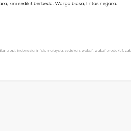
, kini sedikit berbeda. Warga biasa, lintas negara.
filantropi
,
indonesia
,
infak
,
malaysia
,
sedekah
,
wakaf
,
wakaf produktif
,
zak