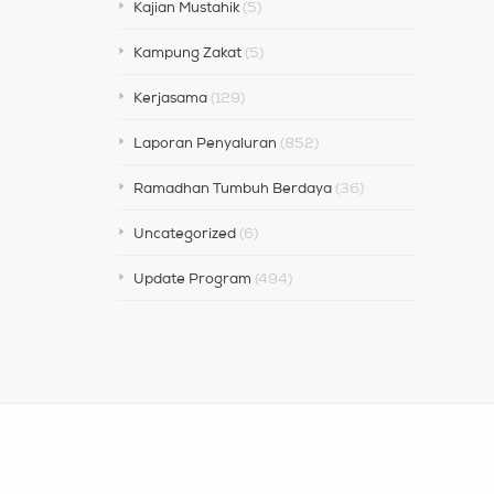
Kajian Mustahik
(5)
Kampung Zakat
(5)
Kerjasama
(129)
Laporan Penyaluran
(852)
Ramadhan Tumbuh Berdaya
(36)
Uncategorized
(6)
Update Program
(494)