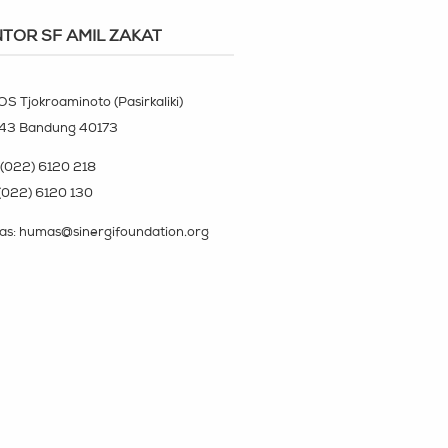
TOR SF AMIL ZAKAT
OS Tjokroaminoto (Pasirkaliki)
143 Bandung 40173
(022) 6120 218
(022) 6120 130
s: humas@sinergifoundation.org