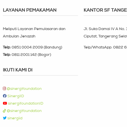
LAYANAN PEMAKAMAN
KANTOR SF TANG
Meliputi Layanan Pemulasaran dan
Jl. Suka Damai IV A No.
Ambulan Jenazah
Ciputat, Tangerang Sela
Telp:
0851 0004 2009 (Bandung)
Telp/WhatsApp:
0822 6
Telp:
0811 2001 142 (Bogor)
IKUTI KAMI DI
@sinergifoundation
SinergiID
sinergifoundationID
@sinergifoundation
sinergiid