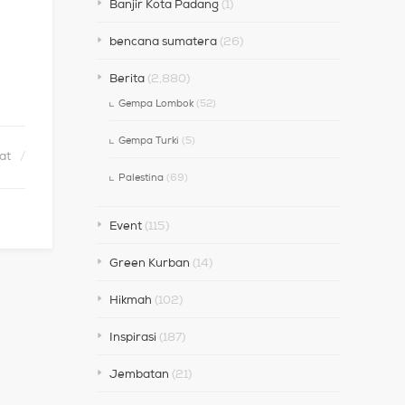
Banjir Kota Padang
(1)
bencana sumatera
(26)
Berita
(2,880)
Gempa Lombok
(52)
Gempa Turki
(5)
at
Palestina
(69)
Event
(115)
Green Kurban
(14)
Hikmah
(102)
Inspirasi
(187)
Jembatan
(21)