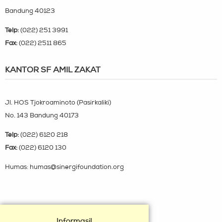
Bandung 40123
Telp:
(022) 251 3991
Fax:
(022) 2511 865
KANTOR SF AMIL ZAKAT
Jl. HOS Tjokroaminoto (Pasirkaliki)
No. 143 Bandung 40173
Telp:
(022) 6120 218
Fax:
(022) 6120 130
Humas: humas@sinergifoundation.org
Informasi!