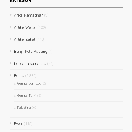
KATEGORI
Arikel Ramadhan
(3)
Artikel Wakaf
(120)
Artikel Zakat
(118)
Banjir Kota Padang
(1)
bencana sumatera
(26)
Berita
(2,880)
Gempa Lombok
(52)
Gempa Turki
(5)
Palestina
(69)
Event
(115)