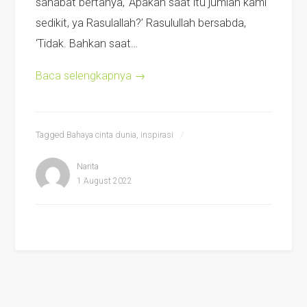
sahabat bertanya, ‘Apakah saat itu jumlah kami
sedikit, ya Rasulallah?’ Rasulullah bersabda,
‘Tidak. Bahkan saat…
Baca selengkapnya
→
Tagged
Bahaya cinta dunia
,
inspirasi
Narita
1 August 2022