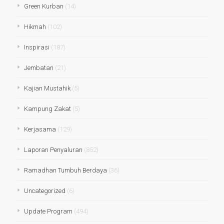
Green Kurban
(14)
Hikmah
(102)
Inspirasi
(187)
Jembatan
(21)
Kajian Mustahik
(5)
Kampung Zakat
(5)
Kerjasama
(129)
Laporan Penyaluran
(852)
Ramadhan Tumbuh Berdaya
(36)
Uncategorized
(6)
Update Program
(494)