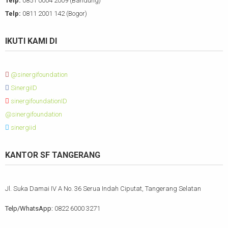
Telp:
0851 0004 2009 (Bandung)
Telp:
0811 2001 142 (Bogor)
IKUTI KAMI DI
@sinergifoundation
SinergiID
sinergifoundationID
@sinergifoundation
sinergiid
KANTOR SF TANGERANG
Jl. Suka Damai IV A No. 36 Serua Indah Ciputat, Tangerang Selatan
Telp/WhatsApp:
0822 6000 3271