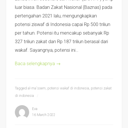
luar biasa. Badan Zakat Nasional (Baznas) pada
pertengahan 2021 lalu, mengungkapkan
potensi ziswaf di Indonesia capai Rp 500 triliun
per tahun. Potensi itu mencakup sebanyak Rp
327 triliun zakat dan Rp 187 triliun berasal dari
wakaf. Sayangnya, potensi ini…
Baca selengkapnya
→
Tagged
al-ma'soem
,
potensi wakaf di indonesia
,
potensi zakat
di indonesia
Eva
16 March 2022