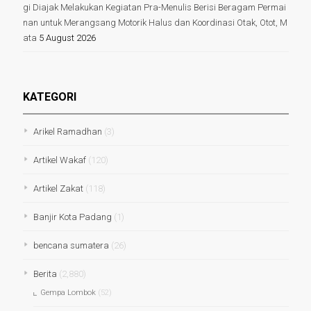
gi Diajak Melakukan Kegiatan Pra-Menulis Berisi Beragam Permai
nan untuk Merangsang Motorik Halus dan Koordinasi Otak, Otot, M
ata
5 August 2026
KATEGORI
Arikel Ramadhan
(3)
Artikel Wakaf
(120)
Artikel Zakat
(118)
Banjir Kota Padang
(1)
bencana sumatera
(26)
Berita
(2,880)
Gempa Lombok
(52)