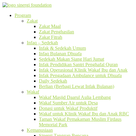
Program
Zakat
Zakat Maal
Zakat Penghasilan
Zakat Fitrah
Infaq – Sedekah
Infak & Sedekah Umum
Infaq Bulanan Dhuafa
Sedekah Makan Siang Hari Jumat
Infak Pendidikan Santri Penghafal Quran
Infak Operasional Klinik Wakaf Ibu dan Anak
Infak Pengadaan Ambulance untuk Dhuafa
Daily Sedekah
Berlian (Berbagi Lewat Infak Bulanan)
Wakaf
Wakaf Masjid Daarul Aulia Lembang
Wakaf Sumber Air untuk Desa
Donasi untuk Wakaf Produktif
Wakaf untuk Klinik Wakaf Ibu dan Anak RBC
Taman Wakaf Pemakaman Muslim Firdaus
Memorial Park
Kemanusiaan
Sinergi Tanggap Bencana