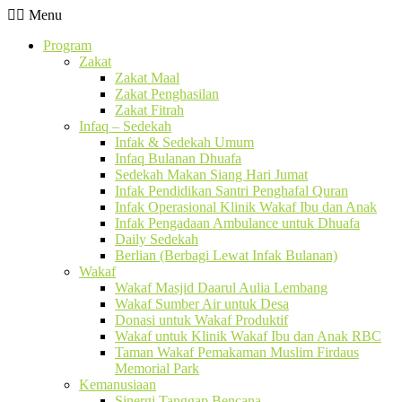
Menu
Program
Zakat
Zakat Maal
Zakat Penghasilan
Zakat Fitrah
Infaq – Sedekah
Infak & Sedekah Umum
Infaq Bulanan Dhuafa
Sedekah Makan Siang Hari Jumat
Infak Pendidikan Santri Penghafal Quran
Infak Operasional Klinik Wakaf Ibu dan Anak
Infak Pengadaan Ambulance untuk Dhuafa
Daily Sedekah
Berlian (Berbagi Lewat Infak Bulanan)
Wakaf
Wakaf Masjid Daarul Aulia Lembang
Wakaf Sumber Air untuk Desa
Donasi untuk Wakaf Produktif
Wakaf untuk Klinik Wakaf Ibu dan Anak RBC
Taman Wakaf Pemakaman Muslim Firdaus
Memorial Park
Kemanusiaan
Sinergi Tanggap Bencana