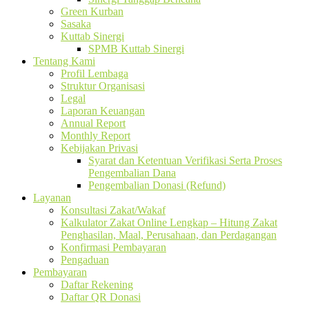
Green Kurban
Sasaka
Kuttab Sinergi
SPMB Kuttab Sinergi
Tentang Kami
Profil Lembaga
Struktur Organisasi
Legal
Laporan Keuangan
Annual Report
Monthly Report
Kebijakan Privasi
Syarat dan Ketentuan Verifikasi Serta Proses
Pengembalian Dana
Pengembalian Donasi (Refund)
Layanan
Konsultasi Zakat/Wakaf
Kalkulator Zakat Online Lengkap – Hitung Zakat
Penghasilan, Maal, Perusahaan, dan Perdagangan
Konfirmasi Pembayaran
Pengaduan
Pembayaran
Daftar Rekening
Daftar QR Donasi