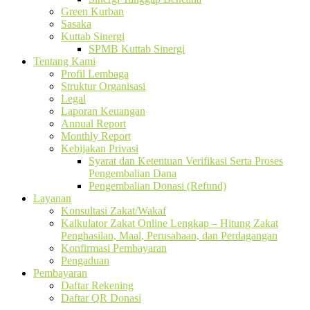
Green Kurban
Sasaka
Kuttab Sinergi
SPMB Kuttab Sinergi
Tentang Kami
Profil Lembaga
Struktur Organisasi
Legal
Laporan Keuangan
Annual Report
Monthly Report
Kebijakan Privasi
Syarat dan Ketentuan Verifikasi Serta Proses
Pengembalian Dana
Pengembalian Donasi (Refund)
Layanan
Konsultasi Zakat/Wakaf
Kalkulator Zakat Online Lengkap – Hitung Zakat
Penghasilan, Maal, Perusahaan, dan Perdagangan
Konfirmasi Pembayaran
Pengaduan
Pembayaran
Daftar Rekening
Daftar QR Donasi