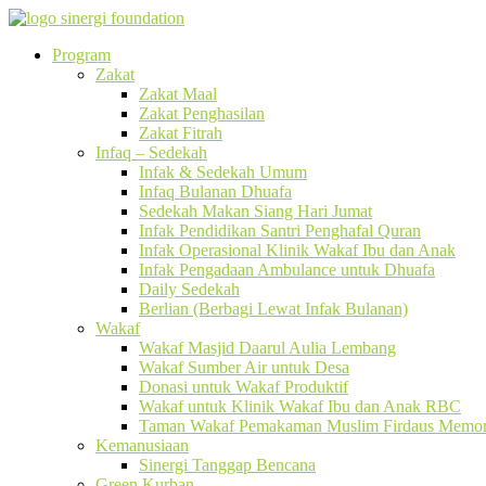
Program
Zakat
Zakat Maal
Zakat Penghasilan
Zakat Fitrah
Infaq – Sedekah
Infak & Sedekah Umum
Infaq Bulanan Dhuafa
Sedekah Makan Siang Hari Jumat
Infak Pendidikan Santri Penghafal Quran
Infak Operasional Klinik Wakaf Ibu dan Anak
Infak Pengadaan Ambulance untuk Dhuafa
Daily Sedekah
Berlian (Berbagi Lewat Infak Bulanan)
Wakaf
Wakaf Masjid Daarul Aulia Lembang
Wakaf Sumber Air untuk Desa
Donasi untuk Wakaf Produktif
Wakaf untuk Klinik Wakaf Ibu dan Anak RBC
Taman Wakaf Pemakaman Muslim Firdaus Memori
Kemanusiaan
Sinergi Tanggap Bencana
Green Kurban