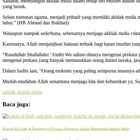
Sahabat, membangun akhlak mulia dalam setiap diri muslim adalah sa
yang buruk.
Selain tuntunan agama, menjadi pribadi yang memiliki akhlak muli
luhur.” (HR Ahmad dan Bukhari)
Walaupun nampak sederhana, sebenarnya menjaga akhlak mulia cukup
Karenanya, Allah menjanjikan balasan terbaik bagi kaum muslim yang
“Rasulullah Shallallahu ‘Alaihi Wa sallam ditanya mengenai perkara
mengenai perkara yang banyak memasukkan orang dalam neraka, jawa
Dalam hadits lain, “Orang mukmin yang paling sempurna imannya ada
Mudah-mudahan Allah senantiasa menjaga kita dari keburukan ya, Sa
akhlak
akhlak mulia
Baca juga:
Kuttab Al Fatih, & Pentingnya Peranan Orangtua dalam Membentuk Akhlak Mulia