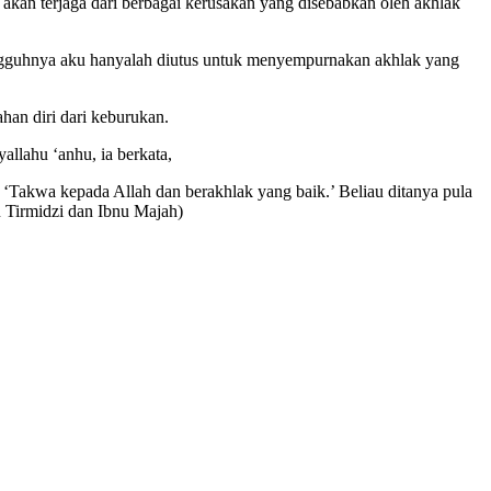
akan terjaga dari berbagai kerusakan yang disebabkan oleh akhlak
ungguhnya aku hanyalah diutus untuk menyempurnakan akhlak yang
an diri dari keburukan.
llahu ‘anhu, ia berkata,
‘Takwa kepada Allah dan berakhlak yang baik.’ Beliau ditanya pula
 Tirmidzi dan Ibnu Majah)