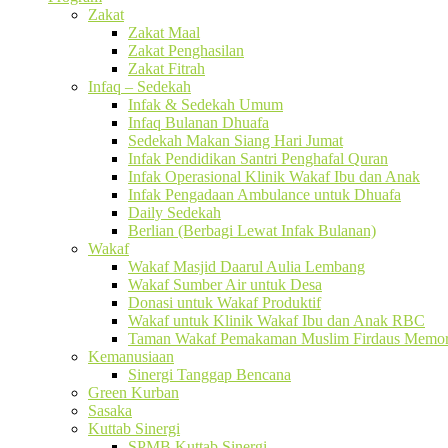
Zakat
Zakat Maal
Zakat Penghasilan
Zakat Fitrah
Infaq – Sedekah
Infak & Sedekah Umum
Infaq Bulanan Dhuafa
Sedekah Makan Siang Hari Jumat
Infak Pendidikan Santri Penghafal Quran
Infak Operasional Klinik Wakaf Ibu dan Anak
Infak Pengadaan Ambulance untuk Dhuafa
Daily Sedekah
Berlian (Berbagi Lewat Infak Bulanan)
Wakaf
Wakaf Masjid Daarul Aulia Lembang
Wakaf Sumber Air untuk Desa
Donasi untuk Wakaf Produktif
Wakaf untuk Klinik Wakaf Ibu dan Anak RBC
Taman Wakaf Pemakaman Muslim Firdaus Memori
Kemanusiaan
Sinergi Tanggap Bencana
Green Kurban
Sasaka
Kuttab Sinergi
SPMB Kuttab Sinergi