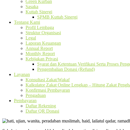
Green Kurban
Sasaka
Kuttab Sinergi
SPMB Kuttab Sinergi
Tentang Kami
Profil Lembaga
Struktur Organisasi
Legal
Laporan Keuangan
Annual Report
Monthly Report
Kebijakan Privasi
Syarat dan Ketentuan Verifikasi Serta Proses Pen
Pengembalian Donasi (Refund)
Layanan
Konsultasi Zakat/Wakaf
Kalkulator Zakat Online Lengkap – Hitung Zakat Pengha
Konfirmasi Pembayaran
Pengaduan
Pembayaran
Daftar Rekening
Daftar QR Donasi