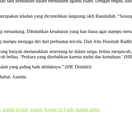
lah satu keindahan dalam mendalami agama Islam. Dengan begitu, kita 
a merupakan teladan yang dicontohkan langsung oleh Rasulullah, “Ses
 menantang. Dibutuhkan kesabaran yang luar biasa agar mampu menah
 mampu menjaga diri dari perbuatan tercela. Dari Abu Hurairah Radhiya
 yang banyak memasukkan seseorang ke dalam surga, beliau menjawab, 
b beliau, ‘Perkara yang disebabkan karena mulut dan kemaluan.’ (HR
lah yang paling baik akhlaknya.” (HR Tirmidzi)
habat. Aamiin.