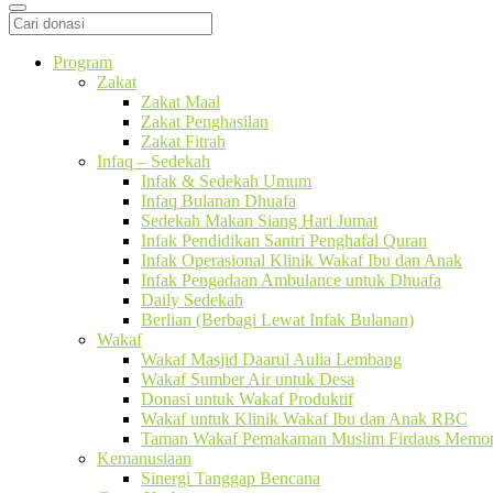
Program
Zakat
Zakat Maal
Zakat Penghasilan
Zakat Fitrah
Infaq – Sedekah
Infak & Sedekah Umum
Infaq Bulanan Dhuafa
Sedekah Makan Siang Hari Jumat
Infak Pendidikan Santri Penghafal Quran
Infak Operasional Klinik Wakaf Ibu dan Anak
Infak Pengadaan Ambulance untuk Dhuafa
Daily Sedekah
Berlian (Berbagi Lewat Infak Bulanan)
Wakaf
Wakaf Masjid Daarul Aulia Lembang
Wakaf Sumber Air untuk Desa
Donasi untuk Wakaf Produktif
Wakaf untuk Klinik Wakaf Ibu dan Anak RBC
Taman Wakaf Pemakaman Muslim Firdaus Memori
Kemanusiaan
Sinergi Tanggap Bencana