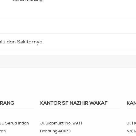
lu dan Sekitarnya
ERANG
KANTOR SF NAZHIR WAKAF
KAN
 36 Serua Indah
Jl. Sidomukti No. 99 H
Jl. H
tan
Bandung 40123
No. 