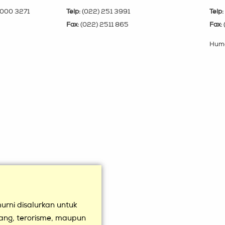
000 3271
Telp:
(022) 251 3991
Telp:
Fax:
(022) 2511 865
Fax:
Huma
rni disalurkan untuk
uang, terorisme, maupun