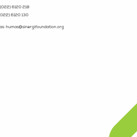
(022) 6120 218
(022) 6120 130
s: humas@sinergifoundation.org