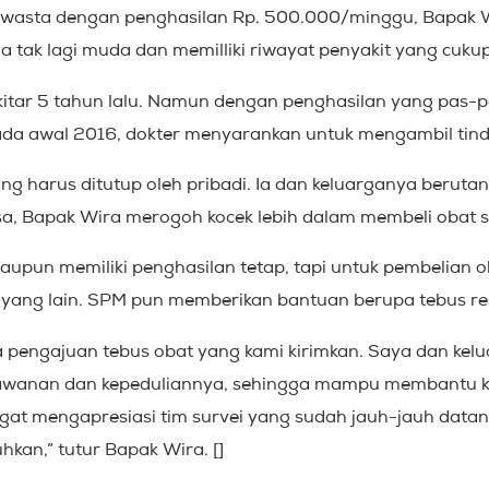
 swasta dengan penghasilan Rp. 500.000/minggu, Bapak W
 tak lagi muda dan memilliki riwayat penyakit yang cukup
ekitar 5 tahun lalu. Namun dengan penghasilan yang pas-
ada awal 2016, dokter menyarankan untuk mengambil tind
ang harus ditutup oleh pribadi. Ia dan keluarganya berut
sa, Bapak Wira merogoh kocek lebih dalam membeli obat 
aupun memiliki penghasilan tetap, tapi untuk pembelian 
yang lain. SPM pun memberikan bantuan berupa tebus re
a pengajuan tebus obat yang kami kirimkan. Saya dan kel
mawanan dan kepeduliannya, sehingga mampu membantu ke
gat mengapresiasi tim survei yang sudah jauh-jauh data
an,” tutur Bapak Wira. []