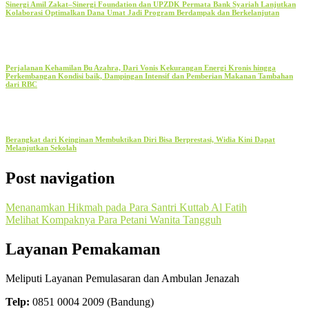
Sinergi Amil Zakat–Sinergi Foundation dan UPZDK Permata Bank Syariah Lanjutkan
Kolaborasi Optimalkan Dana Umat Jadi Program Berdampak dan Berkelanjutan
Perjalanan Kehamilan Bu Azahra, Dari Vonis Kekurangan Energi Kronis hingga
Perkembangan Kondisi baik, Dampingan Intensif dan Pemberian Makanan Tambahan
dari RBC
Berangkat dari Keinginan Membuktikan Diri Bisa Berprestasi, Widia Kini Dapat
Melanjutkan Sekolah
Post navigation
Menanamkan Hikmah pada Para Santri Kuttab Al Fatih
Melihat Kompaknya Para Petani Wanita Tangguh
Layanan Pemakaman
Meliputi Layanan Pemulasaran dan Ambulan Jenazah
Telp:
0851 0004 2009 (Bandung)