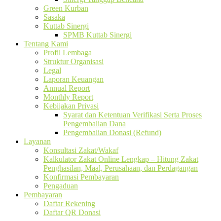
Green Kurban
Sasaka
Kuttab Sinergi
SPMB Kuttab Sinergi
Tentang Kami
Profil Lembaga
Struktur Organisasi
Legal
Laporan Keuangan
Annual Report
Monthly Report
Kebijakan Privasi
Syarat dan Ketentuan Verifikasi Serta Proses
Pengembalian Dana
Pengembalian Donasi (Refund)
Layanan
Konsultasi Zakat/Wakaf
Kalkulator Zakat Online Lengkap – Hitung Zakat
Penghasilan, Maal, Perusahaan, dan Perdagangan
Konfirmasi Pembayaran
Pengaduan
Pembayaran
Daftar Rekening
Daftar QR Donasi