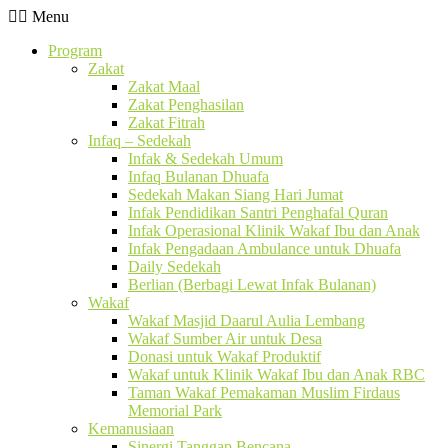
Menu
Program
Zakat
Zakat Maal
Zakat Penghasilan
Zakat Fitrah
Infaq – Sedekah
Infak & Sedekah Umum
Infaq Bulanan Dhuafa
Sedekah Makan Siang Hari Jumat
Infak Pendidikan Santri Penghafal Quran
Infak Operasional Klinik Wakaf Ibu dan Anak
Infak Pengadaan Ambulance untuk Dhuafa
Daily Sedekah
Berlian (Berbagi Lewat Infak Bulanan)
Wakaf
Wakaf Masjid Daarul Aulia Lembang
Wakaf Sumber Air untuk Desa
Donasi untuk Wakaf Produktif
Wakaf untuk Klinik Wakaf Ibu dan Anak RBC
Taman Wakaf Pemakaman Muslim Firdaus
Memorial Park
Kemanusiaan
Sinergi Tanggap Bencana