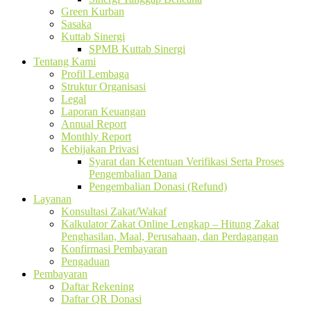
Green Kurban
Sasaka
Kuttab Sinergi
SPMB Kuttab Sinergi
Tentang Kami
Profil Lembaga
Struktur Organisasi
Legal
Laporan Keuangan
Annual Report
Monthly Report
Kebijakan Privasi
Syarat dan Ketentuan Verifikasi Serta Proses
Pengembalian Dana
Pengembalian Donasi (Refund)
Layanan
Konsultasi Zakat/Wakaf
Kalkulator Zakat Online Lengkap – Hitung Zakat
Penghasilan, Maal, Perusahaan, dan Perdagangan
Konfirmasi Pembayaran
Pengaduan
Pembayaran
Daftar Rekening
Daftar QR Donasi