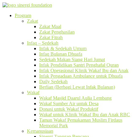
Program
Zakat
Zakat Maal
Zakat Penghasilan
Zakat Fitrah
Infaq – Sedekah
Infak & Sedekah Umum
Infaq Bulanan Dhuafa
Sedekah Makan Siang Hari Jumat
Infak Pendidikan Santri Penghafal Quran
Infak Operasional Klinik Wakaf Ibu dan Anak
Infak Pengadaan Ambulance untuk Dhuafa
Daily Sedekah
Berlian (Berbagi Lewat Infak Bulanan)
Wakaf
Wakaf Masjid Daarul Aulia Lembang
Wakaf Sumber Air untuk Desa
Donasi untuk Wakaf Produktif
Wakaf untuk Klinik Wakaf Ibu dan Anak RBC
Taman Wakaf Pemakaman Muslim Firdaus
Memorial Park
Kemanusiaan
Sinergi Tanggap Bencana