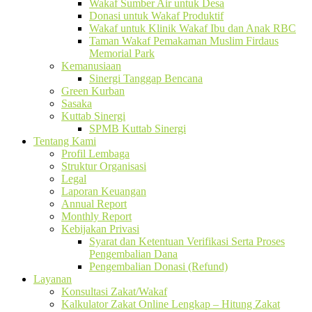
Wakaf Sumber Air untuk Desa
Donasi untuk Wakaf Produktif
Wakaf untuk Klinik Wakaf Ibu dan Anak RBC
Taman Wakaf Pemakaman Muslim Firdaus
Memorial Park
Kemanusiaan
Sinergi Tanggap Bencana
Green Kurban
Sasaka
Kuttab Sinergi
SPMB Kuttab Sinergi
Tentang Kami
Profil Lembaga
Struktur Organisasi
Legal
Laporan Keuangan
Annual Report
Monthly Report
Kebijakan Privasi
Syarat dan Ketentuan Verifikasi Serta Proses
Pengembalian Dana
Pengembalian Donasi (Refund)
Layanan
Konsultasi Zakat/Wakaf
Kalkulator Zakat Online Lengkap – Hitung Zakat