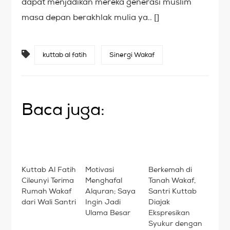
dapat menjadikan mereka generasi muslim
masa depan berakhlak mulia ya.. []
kuttab al fatih
Sinergi Wakaf
Baca juga:
Kuttab Al Fatih
Motivasi
Berkemah di
Cileunyi Terima
Menghafal
Tanah Wakaf,
Rumah Wakaf
Alquran; Saya
Santri Kuttab
dari Wali Santri
Ingin Jadi
Diajak
Ulama Besar
Ekspresikan
Syukur dengan