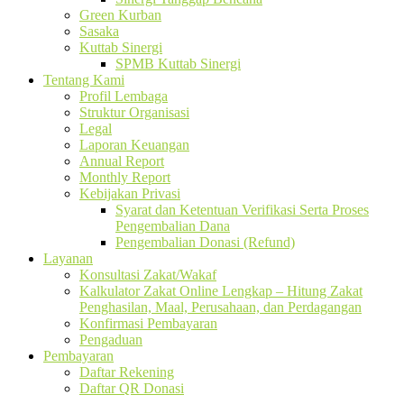
Green Kurban
Sasaka
Kuttab Sinergi
SPMB Kuttab Sinergi
Tentang Kami
Profil Lembaga
Struktur Organisasi
Legal
Laporan Keuangan
Annual Report
Monthly Report
Kebijakan Privasi
Syarat dan Ketentuan Verifikasi Serta Proses
Pengembalian Dana
Pengembalian Donasi (Refund)
Layanan
Konsultasi Zakat/Wakaf
Kalkulator Zakat Online Lengkap – Hitung Zakat
Penghasilan, Maal, Perusahaan, dan Perdagangan
Konfirmasi Pembayaran
Pengaduan
Pembayaran
Daftar Rekening
Daftar QR Donasi