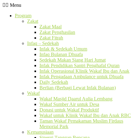
Menu
Program
Zakat
Zakat Maal
Zakat Penghasilan
Zakat Fitrah
Infaq – Sedekah
Infak & Sedekah Umum
Infaq Bulanan Dhuafa
Sedekah Makan Siang Hari Jumat
Infak Pendidikan Santri Penghafal Quran
Infak Operasional Klinik Wakaf Ibu dan Anak
Infak Pengadaan Ambulance untuk Dhuafa
Daily Sedekah
Berlian (Berbagi Lewat Infak Bulanan)
Wakaf
Wakaf Masjid Daarul Aulia Lembang
Wakaf Sumber Air untuk Desa
Donasi untuk Wakaf Produktif
Wakaf untuk Klinik Wakaf Ibu dan Anak RBC
Taman Wakaf Pemakaman Muslim Firdaus
Memorial Park
Kemanusiaan
Sinergi Tanggap Bencana