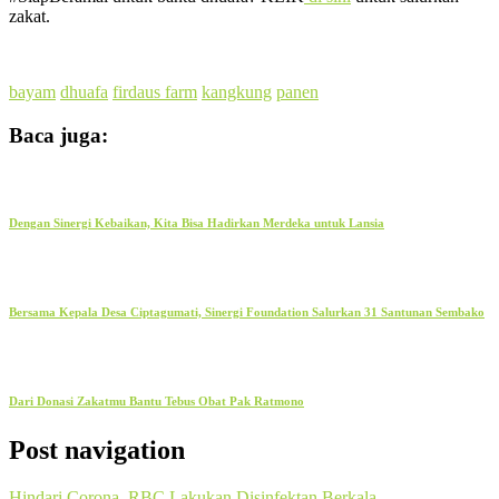
zakat.
bayam
dhuafa
firdaus farm
kangkung
panen
Baca juga:
Dengan Sinergi Kebaikan, Kita Bisa Hadirkan Merdeka untuk Lansia
Bersama Kepala Desa Ciptagumati, Sinergi Foundation Salurkan 31 Santunan Sembako
Dari Donasi Zakatmu Bantu Tebus Obat Pak Ratmono
Post navigation
Hindari Corona, RBC Lakukan Disinfektan Berkala