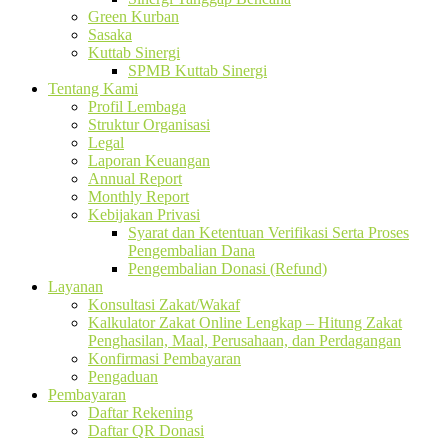
Green Kurban
Sasaka
Kuttab Sinergi
SPMB Kuttab Sinergi
Tentang Kami
Profil Lembaga
Struktur Organisasi
Legal
Laporan Keuangan
Annual Report
Monthly Report
Kebijakan Privasi
Syarat dan Ketentuan Verifikasi Serta Proses
Pengembalian Dana
Pengembalian Donasi (Refund)
Layanan
Konsultasi Zakat/Wakaf
Kalkulator Zakat Online Lengkap – Hitung Zakat
Penghasilan, Maal, Perusahaan, dan Perdagangan
Konfirmasi Pembayaran
Pengaduan
Pembayaran
Daftar Rekening
Daftar QR Donasi