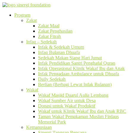
Program
Zakat
Zakat Maal
Zakat Penghasilan
Zakat Fitrah
Infaq – Sedekah
Infak & Sedekah Umum
Infaq Bulanan Dhuafa
Sedekah Makan Siang Hari Jumat
Infak Pendidikan Santri Penghafal Quran
Infak Operasional Klinik Wakaf Ibu dan Anak
Infak Pengadaan Ambulance untuk Dhuafa
Daily Sedekah
Berlian (Berbagi Lewat Infak Bulanan)
Wakaf
Wakaf Masjid Daarul Aulia Lembang
Wakaf Sumber Air untuk Desa
Donasi untuk Wakaf Produktif
Wakaf untuk Klinik Wakaf Ibu dan Anak RBC
Taman Wakaf Pemakaman Muslim Firdaus
Memorial Park
Kemanusiaan
Sinergi Tanggap Bencana