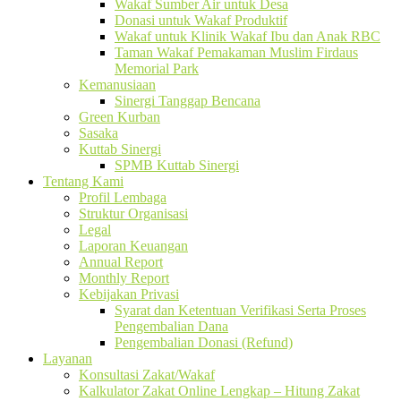
Wakaf Sumber Air untuk Desa
Donasi untuk Wakaf Produktif
Wakaf untuk Klinik Wakaf Ibu dan Anak RBC
Taman Wakaf Pemakaman Muslim Firdaus
Memorial Park
Kemanusiaan
Sinergi Tanggap Bencana
Green Kurban
Sasaka
Kuttab Sinergi
SPMB Kuttab Sinergi
Tentang Kami
Profil Lembaga
Struktur Organisasi
Legal
Laporan Keuangan
Annual Report
Monthly Report
Kebijakan Privasi
Syarat dan Ketentuan Verifikasi Serta Proses
Pengembalian Dana
Pengembalian Donasi (Refund)
Layanan
Konsultasi Zakat/Wakaf
Kalkulator Zakat Online Lengkap – Hitung Zakat