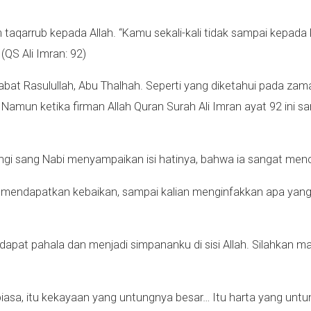
 taqarrub kepada Allah. “Kamu sekali-kali tidak sampai kepad
QS Ali Imran: 92)
ahabat Rasulullah, Abu Thalhah. Seperti yang diketahui pada za
amun ketika firman Allah Quran Surah Ali Imran ayat 92 ini sam
gi sang Nabi menyampaikan isi hatinya, bahwa ia sangat menc
kan mendapatkan kebaikan, sampai kalian menginfakkan apa yang 
 dapat pahala dan menjadi simpananku di sisi Allah. Silahkan 
biasa, itu kekayaan yang untungnya besar… Itu harta yang unt