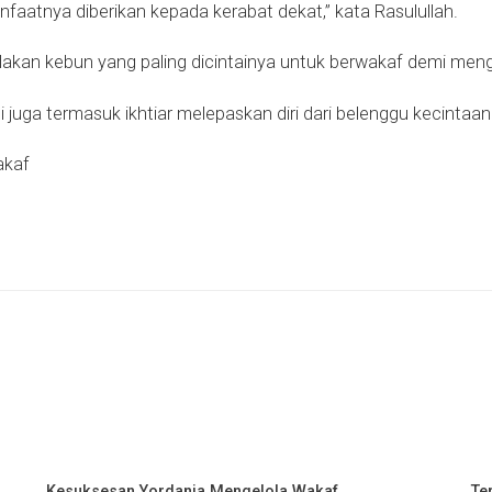
aatnya diberikan kepada kerabat dekat,” kata Rasulullah.
akan kebun yang paling dicintainya untuk berwakaf demi meng
i juga termasuk ikhtiar melepaskan diri dari belenggu kecintaa
akaf
Kesuksesan Yordania Mengelola Wakaf
Te