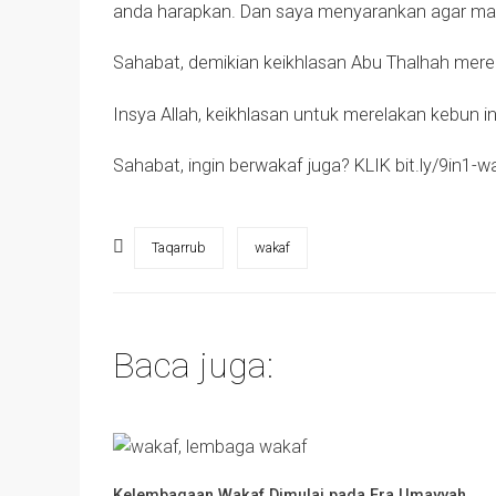
anda harapkan. Dan saya menyarankan agar manf
Sahabat, demikian keikhlasan Abu Thalhah merel
Insya Allah, keikhlasan untuk merelakan kebun in
Sahabat, ingin berwakaf juga? KLIK bit.ly/9in1-w
Taqarrub
wakaf
Baca juga:
Kelembagaan Wakaf Dimulai pada Era Umayyah