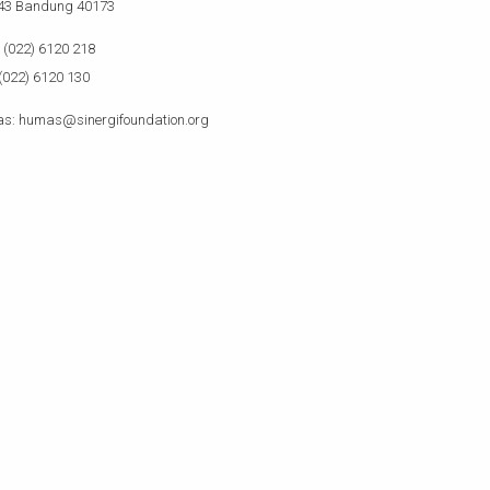
143 Bandung 40173
(022) 6120 218
(022) 6120 130
s: humas@sinergifoundation.org