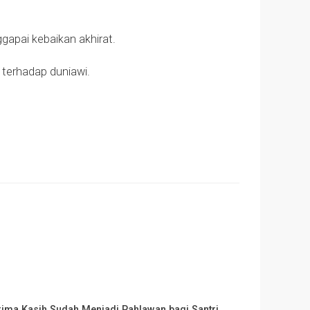
gapai kebaikan akhirat.
n terhadap duniawi.
rima Kasih Sudah Menjadi Pahlawan bagi Santri