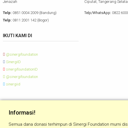
Jenazah
Ciputat, Tangerang Selata
Telp:
0851 0004 2009 (Bandung)
Telp/WhatsApp:
0822 600
Telp:
0811 2001 142 (Bogor)
IKUTI KAMI DI
@sinergifoundation
SinergiID
sinergifoundationID
@sinergifoundation
sinergiid
Informasi!
Semua dana donasi terhimpun di Sinergi Foundation murni dis