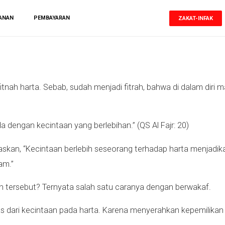
ANAN
PEMBAYARAN
ZAKAT-INFAK
h fitnah harta. Sebab, sudah menjadi fitrah, bahwa di dalam dir
a dengan kecintaan yang berlebihan.” (QS Al Fajr: 20)
askan, “Kecintaan berlebih seseorang terhadap harta menjadi
am.”
n tersebut? Ternyata salah satu caranya dengan berwakaf.
pas dari kecintaan pada harta. Karena menyerahkan kepemilikan