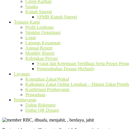
Green Kurban
Sasaka
Kuttab Sinergi
SPMB Kuttab Sinergi
Tentang Kami
Profil Lembaga
Struktur Organisasi
Legal
Laporan Keuangan
Annual Report
Monthly Report
Kebijakan Privasi
Syarat dan Ketentuan Verifikasi Serta Proses Pen
Pengembalian Donasi (Refund)
Layanan
Konsultasi Zakat/Wakaf
Kalkulator Zakat Online Lengkap – Hitung Zakat Pengha
Konfirmasi Pembayaran
Pengaduan
Pembayaran
Daftar Rekening
Daftar QR Donasi