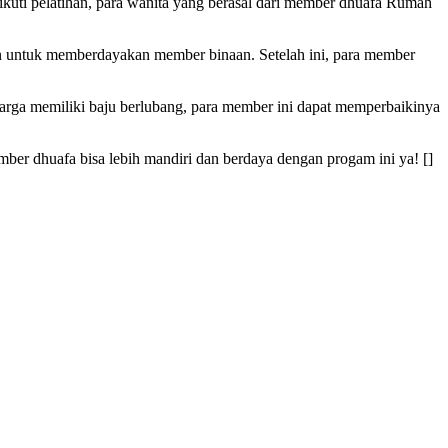
ngikuti pelatihan, para wanita yang berasal dari member dhuafa Rumah
uan untuk memberdayakan member binaan. Setelah ini, para member
eluarga memiliki baju berlubang, para member ini dapat memperbaikinya
er dhuafa bisa lebih mandiri dan berdaya dengan progam ini ya! []