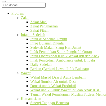
Program
Zakat
Zakat Maal
Zakat Penghasilan
Zakat Fitrah
Infaq – Sedekah
Infak & Sedekah Umum
Infaq Bulanan Dhuafa
Sedekah Makan Siang Hari Jumat
Infak Pendidikan Santri Penghafal Quran
Infak Operasional Klinik Wakaf Ibu dan Anak
Infak Pengadaan Ambulance untuk Dhuafa
Daily Sedekah
Berlian (Berbagi Lewat Infak Bulanan)
Wakaf
Wakaf Masjid Daarul Aulia Lembang
Wakaf Sumber Air untuk Desa
Donasi untuk Wakaf Produktif
Wakaf untuk Klinik Wakaf Ibu dan Anak RBC
Taman Wakaf Pemakaman Muslim Firdaus Memori
Kemanusiaan
Sinergi Tanggap Bencana