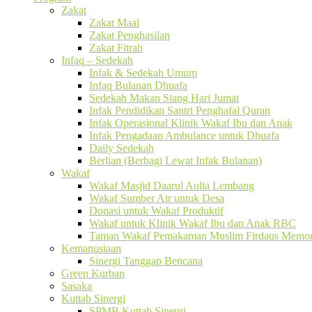
Zakat
Zakat Maal
Zakat Penghasilan
Zakat Fitrah
Infaq – Sedekah
Infak & Sedekah Umum
Infaq Bulanan Dhuafa
Sedekah Makan Siang Hari Jumat
Infak Pendidikan Santri Penghafal Quran
Infak Operasional Klinik Wakaf Ibu dan Anak
Infak Pengadaan Ambulance untuk Dhuafa
Daily Sedekah
Berlian (Berbagi Lewat Infak Bulanan)
Wakaf
Wakaf Masjid Daarul Aulia Lembang
Wakaf Sumber Air untuk Desa
Donasi untuk Wakaf Produktif
Wakaf untuk Klinik Wakaf Ibu dan Anak RBC
Taman Wakaf Pemakaman Muslim Firdaus Memori
Kemanusiaan
Sinergi Tanggap Bencana
Green Kurban
Sasaka
Kuttab Sinergi
SPMB Kuttab Sinergi