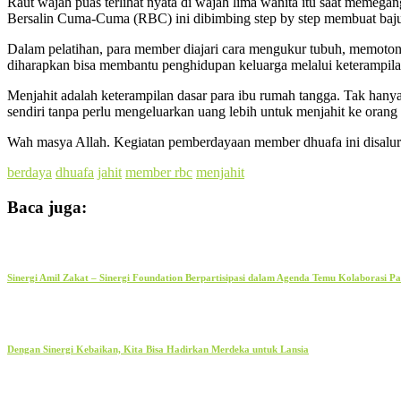
Raut wajah puas terlihat nyata di wajah lima wanita itu saat memegan
Bersalin Cuma-Cuma (RBC) ini dibimbing step by step membuat baju
Dalam pelatihan, para member diajari cara mengukur tubuh, memotong
diharapkan bisa membantu penghidupan keluarga melalui keterampila
Menjahit adalah keterampilan dasar para ibu rumah tangga. Tak hanya 
sendiri tanpa perlu mengeluarkan uang lebih untuk menjahit ke orang 
Wah masya Allah. Kegiatan pemberdayaan member dhuafa ini disalurk
berdaya
dhuafa
jahit
member rbc
menjahit
Baca juga:
Sinergi Amil Zakat – Sinergi Foundation Berpartisipasi dalam Agenda Temu Kolaborasi 
Dengan Sinergi Kebaikan, Kita Bisa Hadirkan Merdeka untuk Lansia