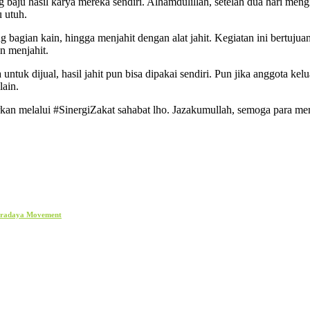
g baju hasil karya mereka sendiri. Alhamdulillah, setelah dua hari me
 utuh.
 bagian kain, hingga menjahit dengan alat jahit. Kegiatan ini bertuj
n menjahit.
untuk dijual, hasil jahit pun bisa dipakai sendiri. Pun jika anggota k
lain.
an melalui #SinergiZakat sahabat lho. Jazakumullah, semoga para memb
Paradaya Movement