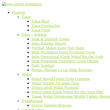
Program
Zakat
Zakat Maal
Zakat Penghasilan
Zakat Fitrah
Infaq – Sedekah
Infak & Sedekah Umum
Infaq Bulanan Dhuafa
Sedekah Makan Siang Hari Jumat
Infak Pendidikan Santri Penghafal Quran
Infak Operasional Klinik Wakaf Ibu dan Anak
Infak Pengadaan Ambulance untuk Dhuafa
Daily Sedekah
Berlian (Berbagi Lewat Infak Bulanan)
Wakaf
Wakaf Masjid Daarul Aulia Lembang
Wakaf Sumber Air untuk Desa
Donasi untuk Wakaf Produktif
Wakaf untuk Klinik Wakaf Ibu dan Anak RBC
Taman Wakaf Pemakaman Muslim Firdaus Memori
Kemanusiaan
Sinergi Tanggap Bencana
Green Kurban